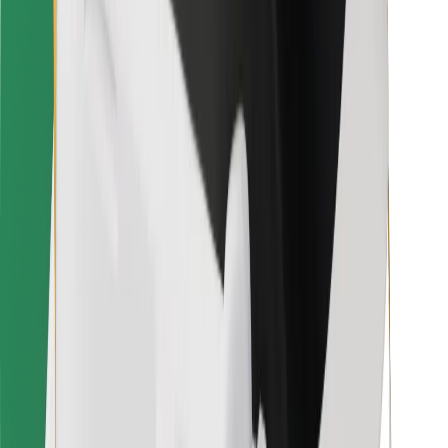
Voor bezorgers
Bolt Food
Voor fleet owners
Voor restaurants
Bolt for Business
Overig
Leveranciers
Algemene voorwaarden
Cookies
Beveiliging
Slechts enkele minuten verwijderd van je rit!
Download Bolt app