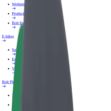
Werkprofiel
Producten
Bolt Food voor Business
E-bikes
Safety Lab
Een probleem melden
Veelgestelde vragen
Bolt Plus
Voordelen
Hoe werkt het