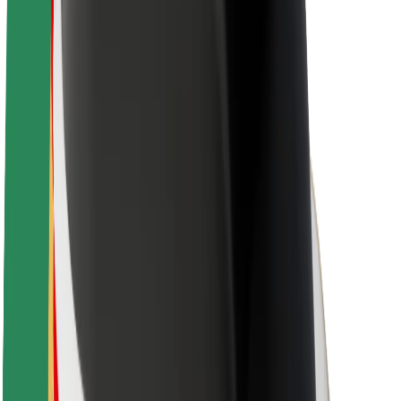
Over Bolt
Duurzaamheid bij Bolt
Project Zero
Blog
Nieuws
Merkrichtlijnen
Missie
Investeerdersrelaties
Leiderschap
Merk
Media
Urban Fund
Veiligheid