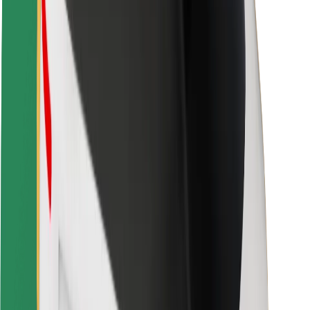
Veiligheid voor passagiers
Veiligheid voor chauffeurs
Veiligheid E-steps
Safety Lab
Steden
Locaties
Stadsoplossingen
Luchthavens
Bolt Laadstations
Support
Voor passagiers
Voor chauffeurs