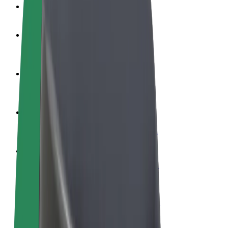
Veelgestelde Vragen
Word een chauffeur
Verdien geld op jouw voorwaarden
Wordt bezorger
Bezorg eten en krijg elke week betaald
Voeg een restaurant of winkel toe
Krijg meer klanten en verhoog inkomsten
Meld je aan als Fleet-eigenaar
Voeg je fleet toe aan Bolt en verdien meer
Bolt for Business
Bolt-producten en -services voor je bedrijf