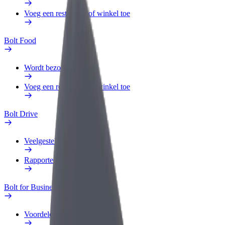
Voeg een restaurant of winkel toe
Bolt Food
Wordt bezorger
Voeg een restaurant of winkel toe
Bolt Drive
Veelgestelde Vragen
Rapporteer een voertuig
Bolt for Business
Voordelen