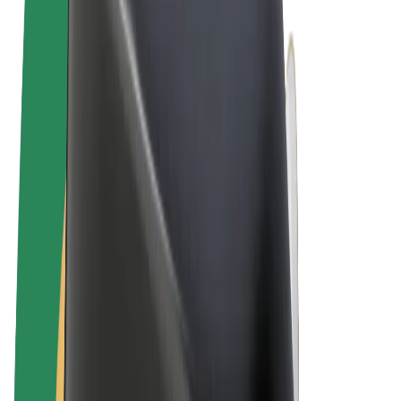
Algemene voorwaarden
Privacy
Cookies
© 2026 Bolt Technology OÜ
Producten
Ritten
E-Steps
Bolt Market
Bolt Food
Bolt Drive
Bolt for Business