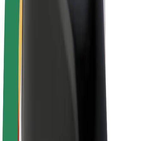
E-bikes
Bolt Plus
Verdienen met Bolt
Chauffeurs
Verdiensten voor chauffeurs
Bezorgers
Verdiensten voor bezorgers
Bolt Food-handelaren
Fleet Owner
Franchises
Bedrijf
Carrière