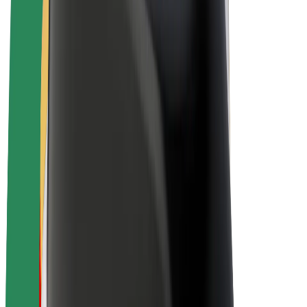
E-bikes
Bolt Plus
Verdienen met Bolt
Chauffeurs
Verdiensten voor chauffeurs
Bezorgers
Verdiensten voor bezorgers
Bolt Food-handelaren
Fleet Owner
Franchises
Bedrijf
Carrière