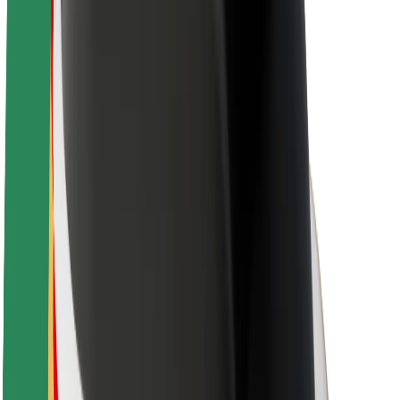
Over Bolt
Duurzaamheid bij Bolt
Project Zero
Blog
Nieuws
Merkrichtlijnen
Missie
Investeerdersrelaties
Leiderschap
Merk
Media
Urban Fund
Veiligheid