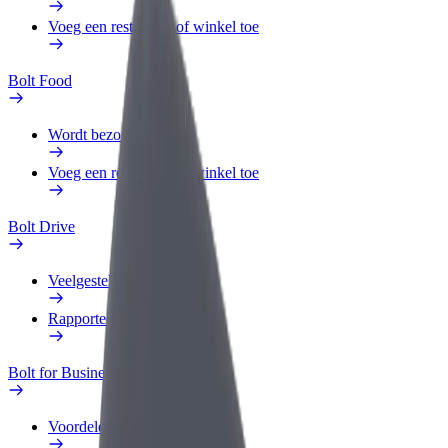
Voeg een restaurant of winkel toe
Bolt Food
Wordt bezorger
Voeg een restaurant of winkel toe
Bolt Drive
Veelgestelde Vragen
Rapporteer een voertuig
Bolt for Business
Voordelen