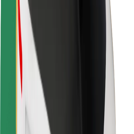
Veiligheid voor passagiers
Veiligheid voor chauffeurs
Veiligheid E-steps
Safety Lab
Steden
Locaties
Stadsoplossingen
Luchthavens
Bolt Laadstations
Support
Voor passagiers
Voor chauffeurs