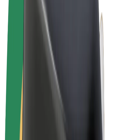
Algemene voorwaarden
Privacy
Cookies
© 2026 Bolt Technology OÜ
Producten
Ritten
E-Steps
Bolt Market
Bolt Food
Bolt Drive
Bolt for Business