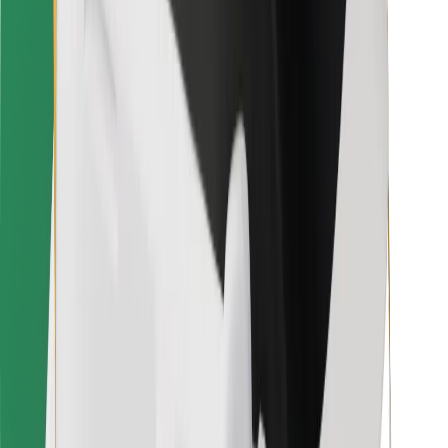
Voor bezorgers
Bolt Food
Voor fleet owners
Voor restaurants
Bolt for Business
Overig
Leveranciers
Algemene voorwaarden
Cookies
Beveiliging
Slechts enkele minuten verwijderd van je rit!
Download Bolt app