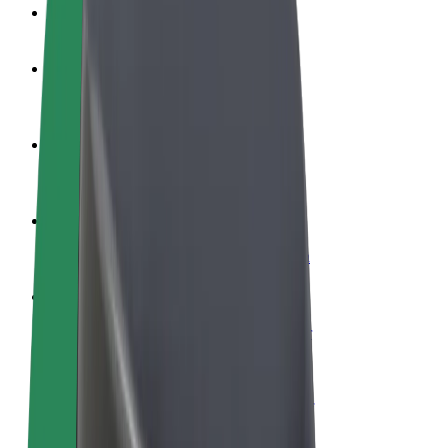
Veelgestelde Vragen
Word een chauffeur
Verdien geld op jouw voorwaarden
Wordt bezorger
Bezorg eten en krijg elke week betaald
Voeg een restaurant of winkel toe
Krijg meer klanten en verhoog inkomsten
Meld je aan als Fleet-eigenaar
Voeg je fleet toe aan Bolt en verdien meer
Bolt for Business
Bolt-producten en -services voor je bedrijf