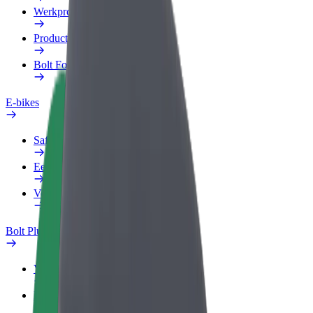
Werkprofiel
Producten
Bolt Food voor Business
E-bikes
Safety Lab
Een probleem melden
Veelgestelde vragen
Bolt Plus
Voordelen
Hoe werkt het