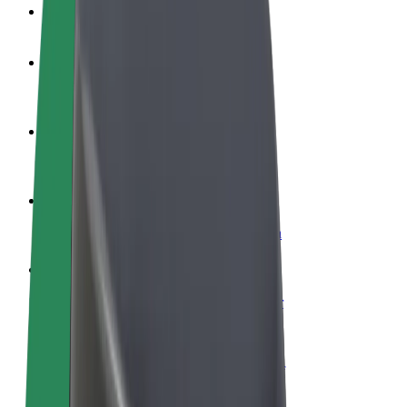
Veelgestelde Vragen
Word een chauffeur
Verdien geld op jouw voorwaarden
Wordt bezorger
Bezorg eten en krijg elke week betaald
Voeg een restaurant of winkel toe
Krijg meer klanten en verhoog inkomsten
Meld je aan als Fleet-eigenaar
Voeg je fleet toe aan Bolt en verdien meer
Bolt for Business
Bolt-producten en -services voor je bedrijf