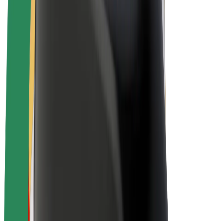
E-bikes
Bolt Plus
Verdienen met Bolt
Chauffeurs
Verdiensten voor chauffeurs
Bezorgers
Verdiensten voor bezorgers
Bolt Food-handelaren
Fleet Owner
Franchises
Bedrijf
Carrière