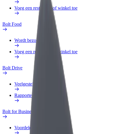
Voeg een restaurant of winkel toe
Bolt Food
Wordt bezorger
Voeg een restaurant of winkel toe
Bolt Drive
Veelgestelde Vragen
Rapporteer een voertuig
Bolt for Business
Voordelen