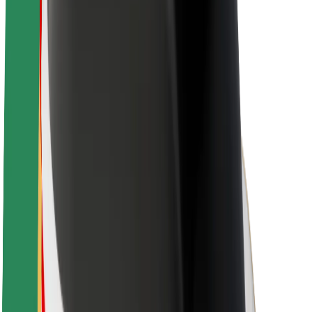
Over Bolt
Duurzaamheid bij Bolt
Project Zero
Blog
Nieuws
Merkrichtlijnen
Missie
Investeerdersrelaties
Leiderschap
Merk
Media
Urban Fund
Veiligheid