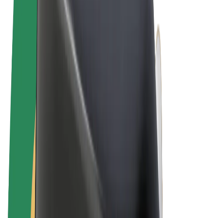
Algemene voorwaarden
Privacy
Cookies
© 2026 Bolt Technology OÜ
Producten
Ritten
E-Steps
Bolt Market
Bolt Food
Bolt Drive
Bolt for Business