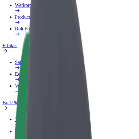
Werkprofiel
Producten
Bolt Food voor Business
E-bikes
Safety Lab
Een probleem melden
Veelgestelde vragen
Bolt Plus
Voordelen
Hoe werkt het