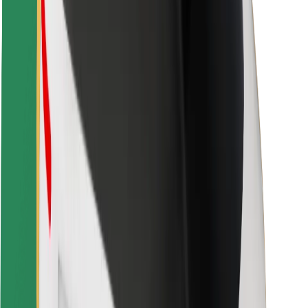
Veiligheid voor passagiers
Veiligheid voor chauffeurs
Veiligheid E-steps
Safety Lab
Steden
Locaties
Stadsoplossingen
Luchthavens
Bolt Laadstations
Support
Voor passagiers
Voor chauffeurs