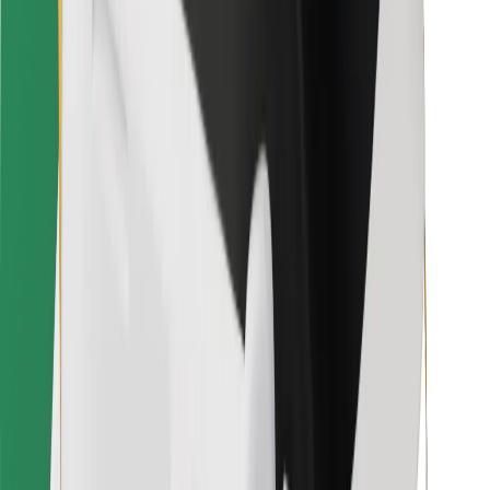
Voor bezorgers
Bolt Food
Voor fleet owners
Voor restaurants
Bolt for Business
Overig
Leveranciers
Algemene voorwaarden
Cookies
Beveiliging
Slechts enkele minuten verwijderd van je rit!
Download Bolt app