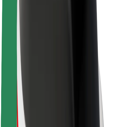
Over Bolt
Duurzaamheid bij Bolt
Project Zero
Blog
Nieuws
Merkrichtlijnen
Missie
Investeerdersrelaties
Leiderschap
Merk
Media
Urban Fund
Veiligheid