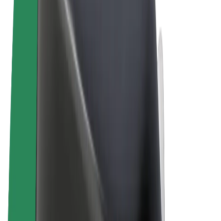
Algemene voorwaarden
Privacy
Cookies
© 2026 Bolt Technology OÜ
Producten
Ritten
E-Steps
Bolt Market
Bolt Food
Bolt Drive
Bolt for Business