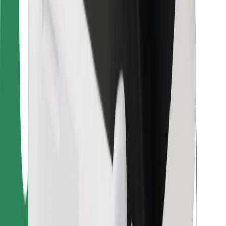
Voor bezorgers
Bolt Food
Voor fleet owners
Voor restaurants
Bolt for Business
Overig
Leveranciers
Algemene voorwaarden
Cookies
Beveiliging
Slechts enkele minuten verwijderd van je rit!
Download Bolt app