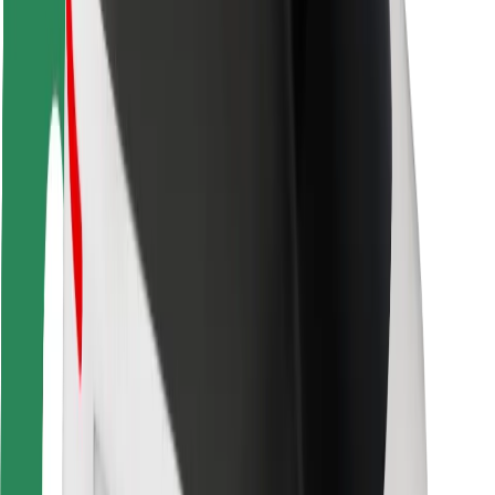
Veiligheid voor passagiers
Veiligheid voor chauffeurs
Veiligheid E-steps
Safety Lab
Steden
Locaties
Stadsoplossingen
Luchthavens
Bolt Laadstations
Support
Voor passagiers
Voor chauffeurs