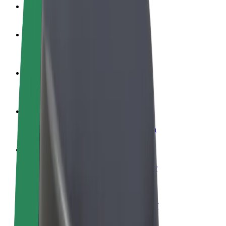
Veelgestelde Vragen
Word een chauffeur
Verdien geld op jouw voorwaarden
Wordt bezorger
Bezorg eten en krijg elke week betaald
Voeg een restaurant of winkel toe
Krijg meer klanten en verhoog inkomsten
Meld je aan als Fleet-eigenaar
Voeg je fleet toe aan Bolt en verdien meer
Bolt for Business
Bolt-producten en -services voor je bedrijf