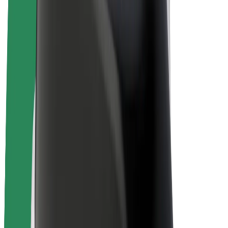
E-bikes
Bolt Plus
Verdienen met Bolt
Chauffeurs
Verdiensten voor chauffeurs
Bezorgers
Verdiensten voor bezorgers
Bolt Food-handelaren
Fleet Owner
Franchises
Bedrijf
Carrière