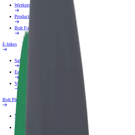
Werkprofiel
Producten
Bolt Food voor Business
E-bikes
Safety Lab
Een probleem melden
Veelgestelde vragen
Bolt Plus
Voordelen
Hoe werkt het