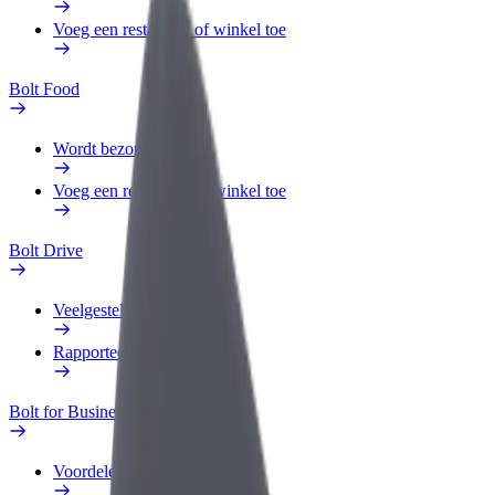
Voeg een restaurant of winkel toe
Bolt Food
Wordt bezorger
Voeg een restaurant of winkel toe
Bolt Drive
Veelgestelde Vragen
Rapporteer een voertuig
Bolt for Business
Voordelen