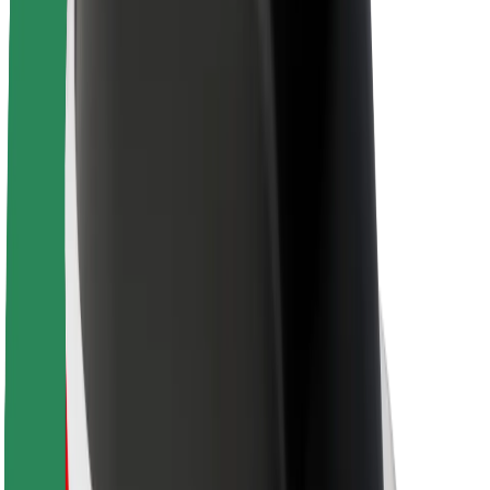
Over Bolt
Duurzaamheid bij Bolt
Project Zero
Blog
Nieuws
Merkrichtlijnen
Missie
Investeerdersrelaties
Leiderschap
Merk
Media
Urban Fund
Veiligheid