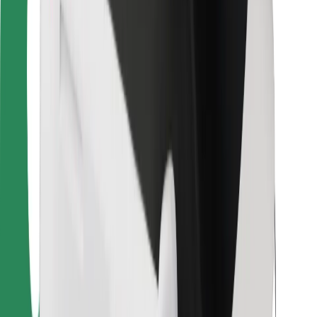
Voor bezorgers
Bolt Food
Voor fleet owners
Voor restaurants
Bolt for Business
Overig
Leveranciers
Algemene voorwaarden
Cookies
Beveiliging
Slechts enkele minuten verwijderd van je rit!
Download Bolt app