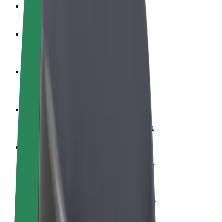
Veelgestelde Vragen
Word een chauffeur
Verdien geld op jouw voorwaarden
Wordt bezorger
Bezorg eten en krijg elke week betaald
Voeg een restaurant of winkel toe
Krijg meer klanten en verhoog inkomsten
Meld je aan als Fleet-eigenaar
Voeg je fleet toe aan Bolt en verdien meer
Bolt for Business
Bolt-producten en -services voor je bedrijf