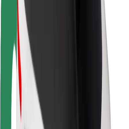
Veiligheid voor passagiers
Veiligheid voor chauffeurs
Veiligheid E-steps
Safety Lab
Steden
Locaties
Stadsoplossingen
Luchthavens
Bolt Laadstations
Support
Voor passagiers
Voor chauffeurs