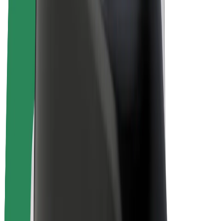
E-bikes
Bolt Plus
Verdienen met Bolt
Chauffeurs
Verdiensten voor chauffeurs
Bezorgers
Verdiensten voor bezorgers
Bolt Food-handelaren
Fleet Owner
Franchises
Bedrijf
Carrière