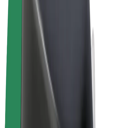
Algemene voorwaarden
Privacy
Cookies
© 2026 Bolt Technology OÜ
Producten
Ritten
E-Steps
Bolt Market
Bolt Food
Bolt Drive
Bolt for Business