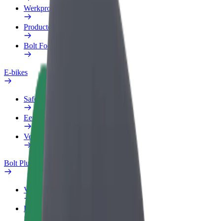
Werkprofiel
Producten
Bolt Food voor Business
E-bikes
Safety Lab
Een probleem melden
Veelgestelde vragen
Bolt Plus
Voordelen
Hoe werkt het