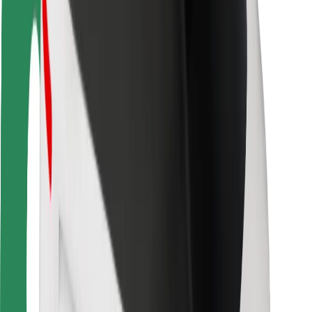
Veiligheid voor passagiers
Veiligheid voor chauffeurs
Veiligheid E-steps
Safety Lab
Steden
Locaties
Stadsoplossingen
Luchthavens
Bolt Laadstations
Support
Voor passagiers
Voor chauffeurs