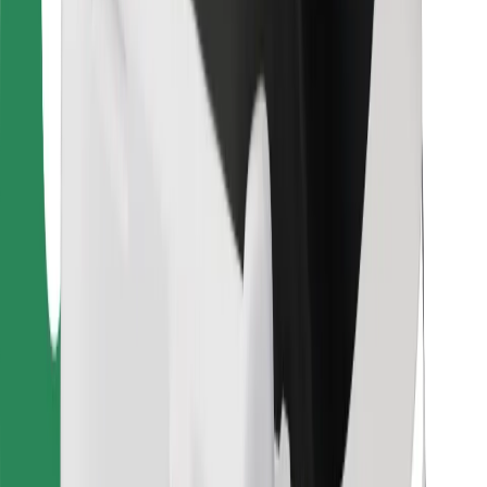
Voor bezorgers
Bolt Food
Voor fleet owners
Voor restaurants
Bolt for Business
Overig
Leveranciers
Algemene voorwaarden
Cookies
Beveiliging
Slechts enkele minuten verwijderd van je rit!
Download Bolt app