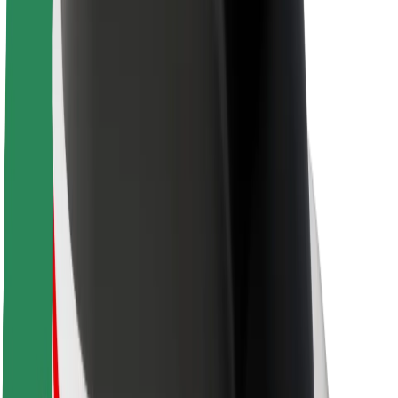
Over Bolt
Duurzaamheid bij Bolt
Project Zero
Blog
Nieuws
Merkrichtlijnen
Missie
Investeerdersrelaties
Leiderschap
Merk
Media
Urban Fund
Veiligheid