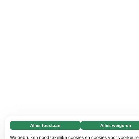
Alles toestaan
Alles weigeren
Noodzakelijk (65)
Noodzakelijke cookies helpen onze website bruikbaar te
Meer informatie
We gebruiken noodzakelijke cookies en cookies voor voorkeure