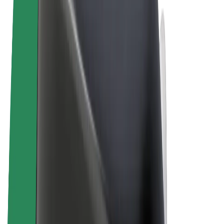
Algemene voorwaarden
Privacy
Cookies
© 2026 Bolt Technology OÜ
Producten
Ritten
E-Steps
Bolt Market
Bolt Food
Bolt Drive
Bolt for Business