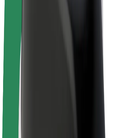
E-bikes
Bolt Plus
Verdienen met Bolt
Chauffeurs
Verdiensten voor chauffeurs
Bezorgers
Verdiensten voor bezorgers
Bolt Food-handelaren
Fleet Owner
Franchises
Bedrijf
Carrière