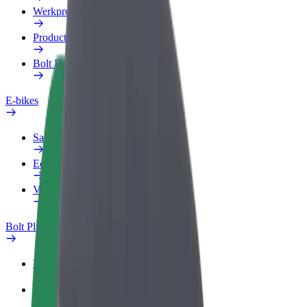
Werkprofiel
Producten
Bolt Food voor Business
E-bikes
Safety Lab
Een probleem melden
Veelgestelde vragen
Bolt Plus
Voordelen
Hoe werkt het