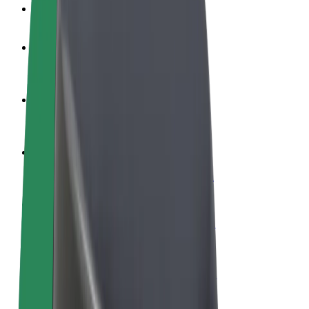
Veelgestelde Vragen
Word een chauffeur
Verdien geld op jouw voorwaarden
Wordt bezorger
Bezorg eten en krijg elke week betaald
Voeg een restaurant of winkel toe
Krijg meer klanten en verhoog inkomsten
Meld je aan als Fleet-eigenaar
Voeg je fleet toe aan Bolt en verdien meer
Bolt for Business
Bolt-producten en -services voor je bedrijf