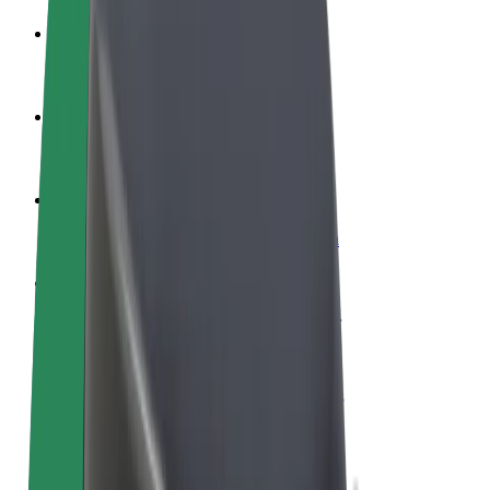
Word een chauffeur
Verdien geld op jouw voorwaarden
Wordt bezorger
Bezorg eten en krijg elke week betaald
Voeg een restaurant of winkel toe
Krijg meer klanten en verhoog inkomsten
Meld je aan als Fleet-eigenaar
Voeg je fleet toe aan Bolt en verdien meer
Bolt for Business
Bolt-producten en -services voor je bedrijf