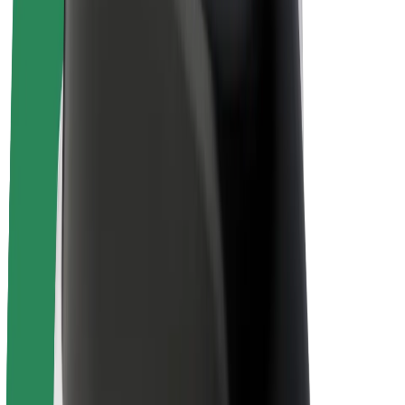
Bolt Plus
Verdienen met Bolt
Chauffeurs
Verdiensten voor chauffeurs
Bezorgers
Verdiensten voor bezorgers
Bolt Food-handelaren
Fleet Owner
Franchises
Bedrijf
Carrière
Over Bolt