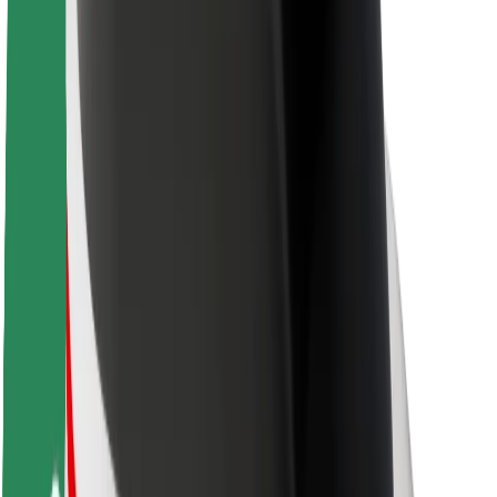
Duurzaamheid bij Bolt
Project Zero
Blog
Nieuws
Merkrichtlijnen
Missie
Investeerdersrelaties
Leiderschap
Merk
Media
Urban Fund
Veiligheid
Veiligheid voor passagiers