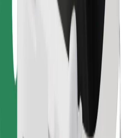
Bolt Food
Voor fleet owners
Voor restaurants
Bolt for Business
Overig
Leveranciers
Algemene voorwaarden
Cookies
Beveiliging
Slechts enkele minuten verwijderd van je rit!
Download Bolt app
Vind je favoriete maaltijden!