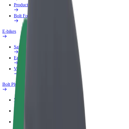
Producten
Bolt Food voor Business
E-bikes
Safety Lab
Een probleem melden
Veelgestelde vragen
Bolt Plus
Voordelen
Hoe werkt het
Veelgestelde Vragen