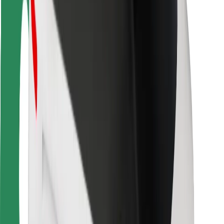
Veiligheid voor chauffeurs
Veiligheid E-steps
Safety Lab
Steden
Locaties
Stadsoplossingen
Luchthavens
Bolt Laadstations
Support
Voor passagiers
Voor chauffeurs
Voor bezorgers