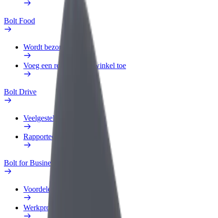
Bolt Food
Wordt bezorger
Voeg een restaurant of winkel toe
Bolt Drive
Veelgestelde Vragen
Rapporteer een voertuig
Bolt for Business
Voordelen
Werkprofiel