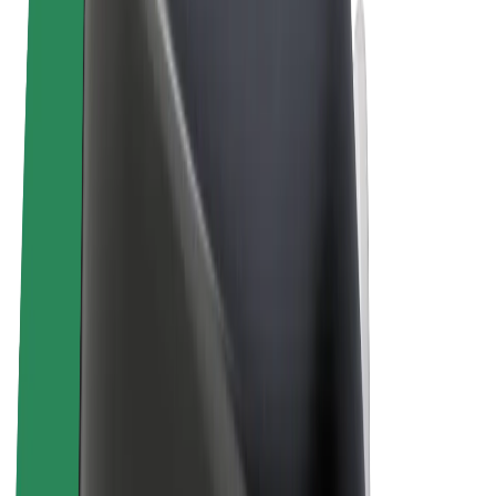
Algemene voorwaarden
Privacy
Cookies
© 2026 Bolt Technology OÜ
Producten
Ritten
E-Steps
Bolt Market
Bolt Food
Bolt Drive
Bolt for Business
E-bikes