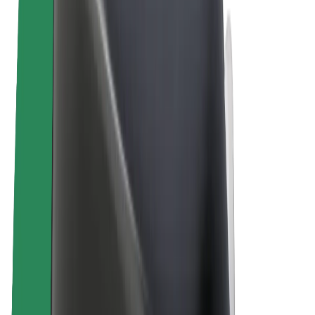
E-bikes
Bolt Plus
Verdienen met Bolt
Chauffeurs
Verdiensten voor chauffeurs
Bezorgers
Verdiensten voor bezorgers
Bolt Food-handelaren
Fleet Owner
Franchises
Bedrijf
Carrière