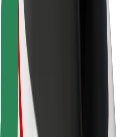
Voor bezorgers
Bolt Food
Voor fleet owners
Voor restaurants
Bolt for Business
Overig
Leveranciers
Algemene voorwaarden
Cookies
Beveiliging
Slechts enkele minuten verwijderd van je rit!
Download Bolt app