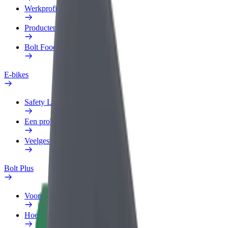
Werkprofiel
Producten
Bolt Food voor Business
E-bikes
Safety Lab
Een probleem melden
Veelgestelde vragen
Bolt Plus
Voordelen
Hoe werkt het