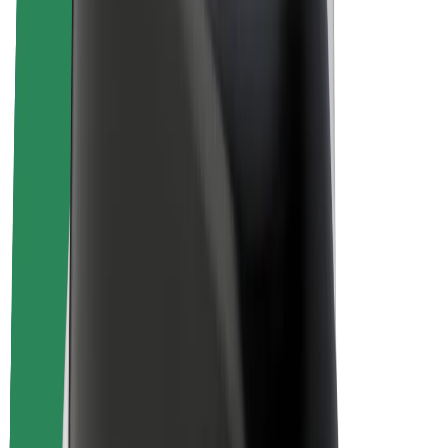
Over Bolt
Duurzaamheid bij Bolt
Project Zero
Blog
Nieuws
Merkrichtlijnen
Missie
Investeerdersrelaties
Leiderschap
Merk
Media
Urban Fund
Veiligheid