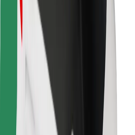
Vind je favoriete maaltijden!
Download de Bolt Food-app