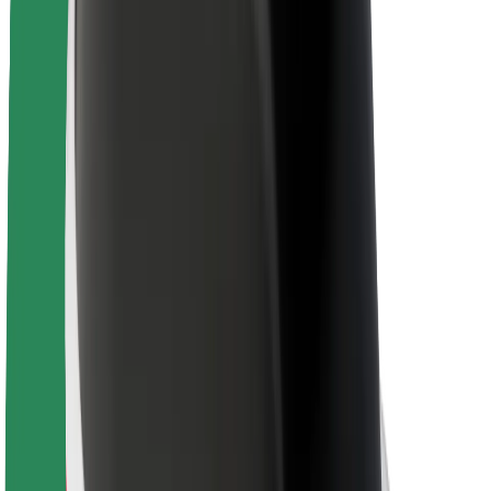
Veiligheid voor passagiers
Veiligheid voor chauffeurs
Veiligheid E-steps
Safety Lab
Steden
Locaties
Stadsoplossingen
Luchthavens
Bolt Laadstations
Support
Voor passagiers
Voor chauffeurs