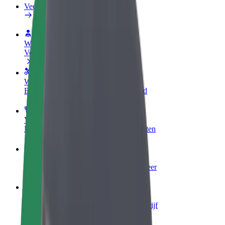
Veelgestelde Vragen
Word een chauffeur
Verdien geld op jouw voorwaarden
Wordt bezorger
Bezorg eten en krijg elke week betaald
Voeg een restaurant of winkel toe
Krijg meer klanten en verhoog inkomsten
Meld je aan als Fleet-eigenaar
Voeg je fleet toe aan Bolt en verdien meer
Bolt for Business
Bolt-producten en -services voor je bedrijf