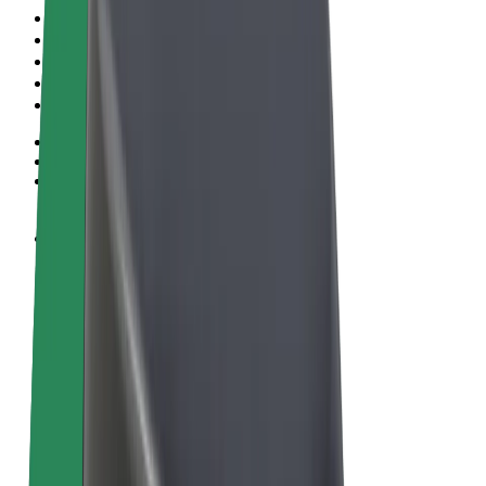
Algemene voorwaarden
Privacy
Cookies
© 2026 Bolt Technology OÜ
Producten
Ritten
E-Steps
Bolt Market
Bolt Food
Bolt Drive
Bolt for Business