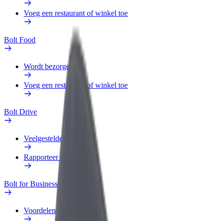
Voeg een restaurant of winkel toe
Bolt Food
Wordt bezorger
Voeg een restaurant of winkel toe
Bolt Drive
Veelgestelde Vragen
Rapporteer een voertuig
Bolt for Business
Voordelen