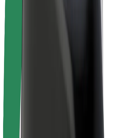
Duurzaamheid bij Bolt
Project Zero
Blog
Nieuws
Merkrichtlijnen
Missie
Investeerdersrelaties
Leiderschap
Merk
Media
Urban Fund
Veiligheid
Veiligheid voor passagiers