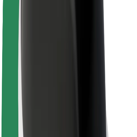
Veiligheid voor chauffeurs
Veiligheid E-steps
Safety Lab
Steden
Locaties
Stadsoplossingen
Luchthavens
Bolt Laadstations
Support
Voor passagiers
Voor chauffeurs
Voor bezorgers