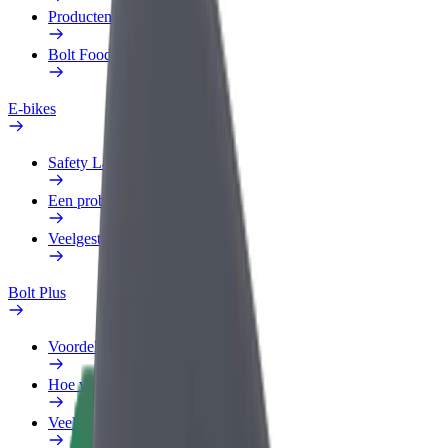
Producten
Bolt Food voor Business
E-bikes
Safety Lab
Een probleem melden
Veelgestelde vragen
Bolt Plus
Voordelen
Hoe werkt het
Veelgestelde Vragen