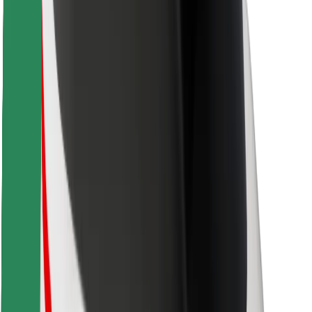
Bolt Food
Voor fleet owners
Voor restaurants
Bolt for Business
Overig
Leveranciers
Algemene voorwaarden
Cookies
Beveiliging
Slechts enkele minuten verwijderd van je rit!
Download Bolt app
Vind je favoriete maaltijden!