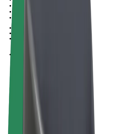
Algemene voorwaarden
Privacy
Cookies
© 2026 Bolt Technology OÜ
Producten
Ritten
E-Steps
Bolt Market
Bolt Food
Bolt Drive
Bolt for Business
E-bikes