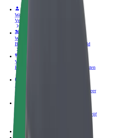
Word een chauffeur
Verdien geld op jouw voorwaarden
Wordt bezorger
Bezorg eten en krijg elke week betaald
Voeg een restaurant of winkel toe
Krijg meer klanten en verhoog inkomsten
Meld je aan als Fleet-eigenaar
Voeg je fleet toe aan Bolt en verdien meer
Bolt for Business
Bolt-producten en -services voor je bedrijf