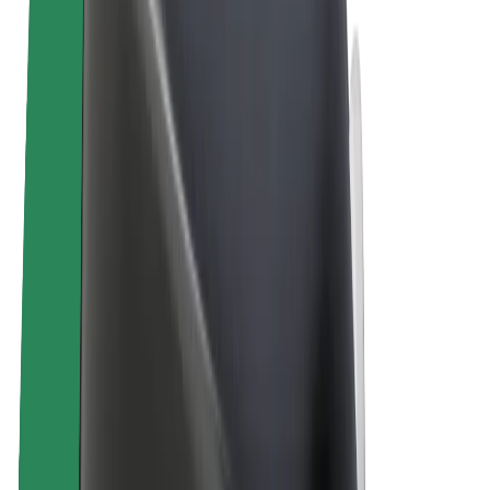
Bolt Plus
Verdienen met Bolt
Chauffeurs
Verdiensten voor chauffeurs
Bezorgers
Verdiensten voor bezorgers
Bolt Food-handelaren
Fleet Owner
Franchises
Bedrijf
Carrière
Over Bolt