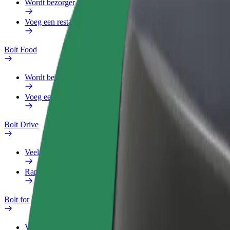
Wordt bezorger
Voeg een restaurant of winkel toe
Bolt Food
Wordt bezorger
Voeg een restaurant of winkel toe
Bolt Drive
Veelgestelde Vragen
Rapporteer een voertuig
Bolt for Business
Voordelen