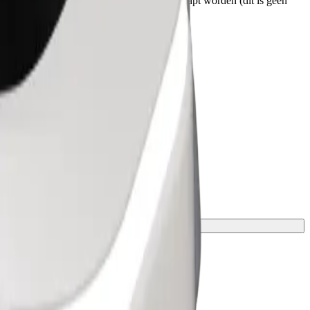
et ophalen weten. Rolstoelen moeten ingeklapt worden (dit is geen