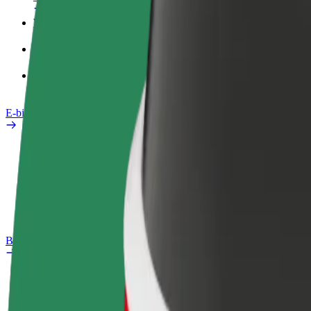
Werkprofiel
Producten
Bolt Food voor Business
E-bikes
Safety Lab
Een probleem melden
Veelgestelde vragen
Bolt Plus
Voordelen
Hoe werkt het