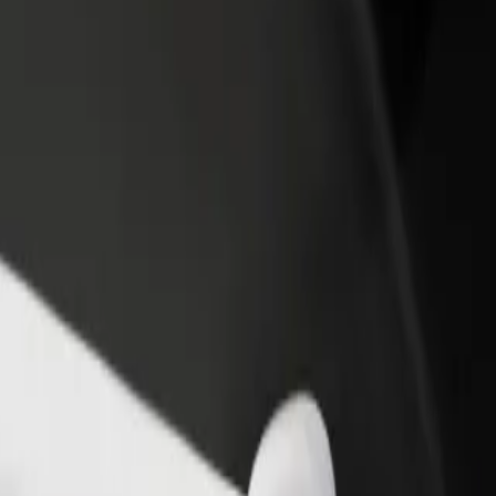
Voeg een restaurant of winkel toe
Meld je aan als Fleet-eigenaar
Krijg meer klanten en verhoog
Voeg je fleet toe aan Bolt en
inkomsten
verdien meer
komen? Bekijk onze services en vind de perfecte dienst voor jou.
Download de app