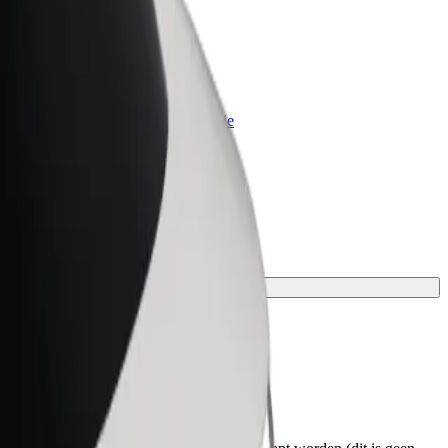
Bolt for Business
Bolt-producten en -services voor je
bedrijf