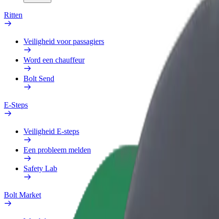
Ritten
Veiligheid voor passagiers
Word een chauffeur
Bolt Send
E-Steps
Veiligheid E-steps
Een probleem melden
Safety Lab
Bolt Market