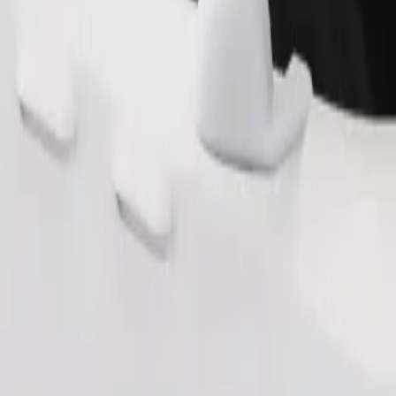
rking helpen. Heb je speciale verzoeken? Laat het je chauffeur voor h
Bestel rit