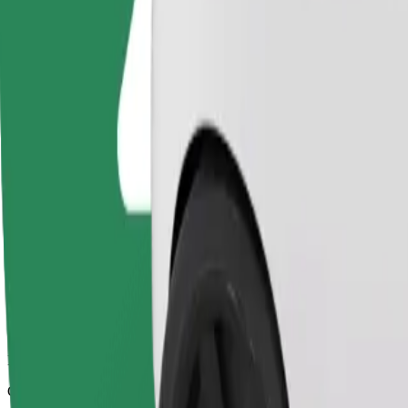
Chauffeurs in deze categorie kunnen senioren en mensen met een bepe
rolstoeltoegankelijke dienst).
Geschatte reistijd
15 min
Geschatte afstand
9,6 km
Passagiers
1-4
Geschatte prijs
€ 10,50
Basis
Betaalbare ritten in eenvoudige auto's
Geschatte reistijd