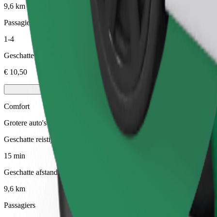
9,6 km
Passagiers
1-4
Geschatte prijs
€ 10,50
Comfort
Grotere auto's met meer beenruimte en opbergruimte
Geschatte reistijd
15 min
Geschatte afstand
9,6 km
Passagiers