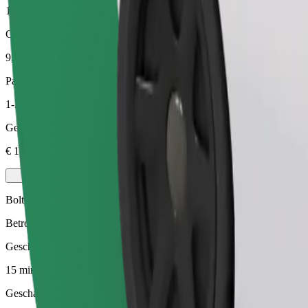
15 min
Geschatte afstand
9,6 km
Passagiers
1-3
Geschatte prijs
€ 10,10
Bolt
Betrouwbare ritten in standaard middelgrote auto's.
Geschatte reistijd
15 min
Geschatte afstand