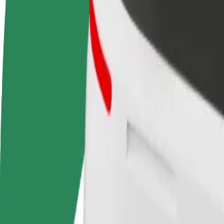
Veelgestelde Vragen
Word een chauffeur
Wordt bezorger
Verdien geld op jouw
Bezorg eten en krijg elke week
voorwaarden
betaald
Van Novotel Vilnius naar PC BIG
Op zoek naar de beste manier om van Novotel Vilnius naar PC BIG te 
Van
Novotel Vilnius
Naar
PC BIG
Gemak en comfort op slechts een paar tikken afstand!
Assistentie