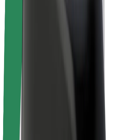
Over Bolt
Duurzaamheid bij Bolt
Project Zero
Blog
Nieuws
Merkrichtlijnen
Missie
Investeerdersrelaties
Leiderschap
Merk
Media
Urban Fund
Veiligheid