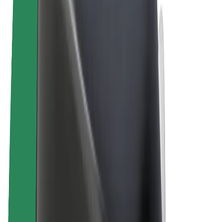
E-bikes
Bolt Plus
Verdienen met Bolt
Chauffeurs
Verdiensten voor chauffeurs
Bezorgers
Verdiensten voor bezorgers
Bolt Food-handelaren
Fleet Owner
Franchises
Bedrijf
Carrière