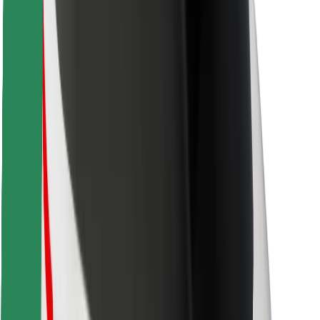
Voor bezorgers
Bolt Food
Voor fleet owners
Voor restaurants
Bolt for Business
Overig
Leveranciers
Algemene voorwaarden
Cookies
Beveiliging
Slechts enkele minuten verwijderd van je rit!
Download Bolt app