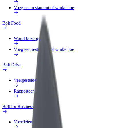
Voeg een restaurant of winkel toe
Bolt Food
Wordt bezorger
Voeg een restaurant of winkel toe
Bolt Drive
Veelgestelde Vragen
Rapporteer een voertuig
Bolt for Business
Voordelen