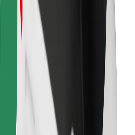
Vind je favoriete maaltijden!
Download de Bolt Food-app