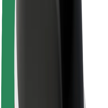
Veiligheid voor passagiers
Veiligheid voor chauffeurs
Veiligheid E-steps
Safety Lab
Steden
Locaties
Stadsoplossingen
Luchthavens
Bolt Laadstations
Support
Voor passagiers
Voor chauffeurs