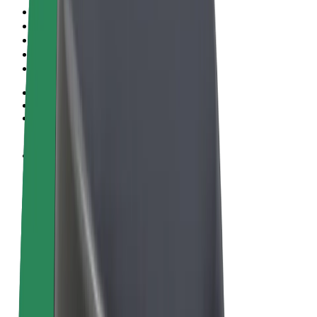
Algemene voorwaarden
Privacy
Cookies
© 2026 Bolt Technology OÜ
Producten
Ritten
E-Steps
Bolt Market
Bolt Food
Bolt Drive
Bolt for Business