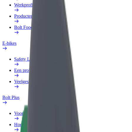
Werkprofiel
Producten
Bolt Food voor Business
E-bikes
Safety Lab
Een probleem melden
Veelgestelde vragen
Bolt Plus
Voordelen
Hoe werkt het