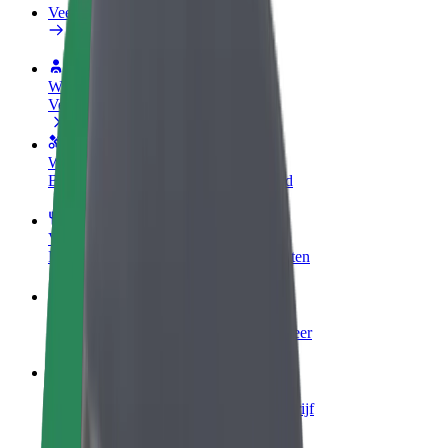
Veelgestelde Vragen
Word een chauffeur
Verdien geld op jouw voorwaarden
Wordt bezorger
Bezorg eten en krijg elke week betaald
Voeg een restaurant of winkel toe
Krijg meer klanten en verhoog inkomsten
Meld je aan als Fleet-eigenaar
Voeg je fleet toe aan Bolt en verdien meer
Bolt for Business
Bolt-producten en -services voor je bedrijf