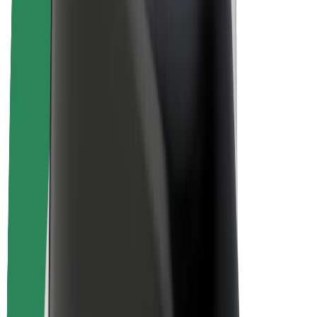
Over Bolt
Duurzaamheid bij Bolt
Project Zero
Blog
Nieuws
Merkrichtlijnen
Missie
Investeerdersrelaties
Leiderschap
Merk
Media
Urban Fund
Veiligheid