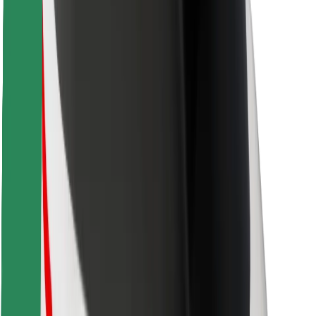
Voor bezorgers
Bolt Food
Voor fleet owners
Voor restaurants
Bolt for Business
Overig
Leveranciers
Algemene voorwaarden
Cookies
Beveiliging
Slechts enkele minuten verwijderd van je rit!
Download Bolt app