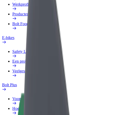
Werkprofiel
Producten
Bolt Food voor Business
E-bikes
Safety Lab
Een probleem melden
Veelgestelde vragen
Bolt Plus
Voordelen
Hoe werkt het