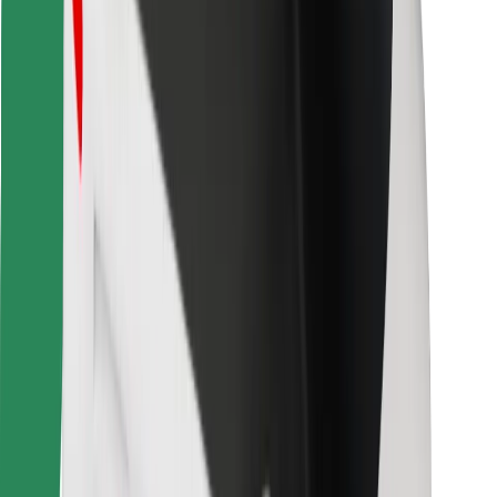
Vind je favoriete maaltijden!
Download de Bolt Food-app