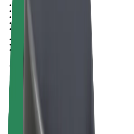
Algemene voorwaarden
Privacy
Cookies
© 2026 Bolt Technology OÜ
Producten
Ritten
E-Steps
Bolt Market
Bolt Food
Bolt Drive
Bolt for Business