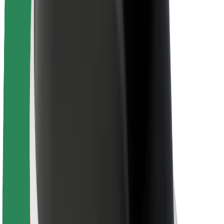
Veiligheid voor passagiers
Veiligheid voor chauffeurs
Veiligheid E-steps
Safety Lab
Steden
Locaties
Stadsoplossingen
Luchthavens
Bolt Laadstations
Support
Voor passagiers
Voor chauffeurs