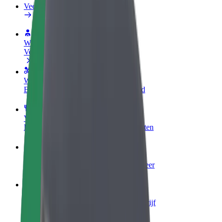
Veelgestelde Vragen
Word een chauffeur
Verdien geld op jouw voorwaarden
Wordt bezorger
Bezorg eten en krijg elke week betaald
Voeg een restaurant of winkel toe
Krijg meer klanten en verhoog inkomsten
Meld je aan als Fleet-eigenaar
Voeg je fleet toe aan Bolt en verdien meer
Bolt for Business
Bolt-producten en -services voor je bedrijf