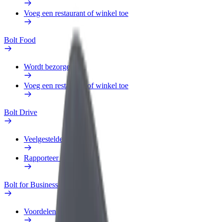
Voeg een restaurant of winkel toe
Bolt Food
Wordt bezorger
Voeg een restaurant of winkel toe
Bolt Drive
Veelgestelde Vragen
Rapporteer een voertuig
Bolt for Business
Voordelen