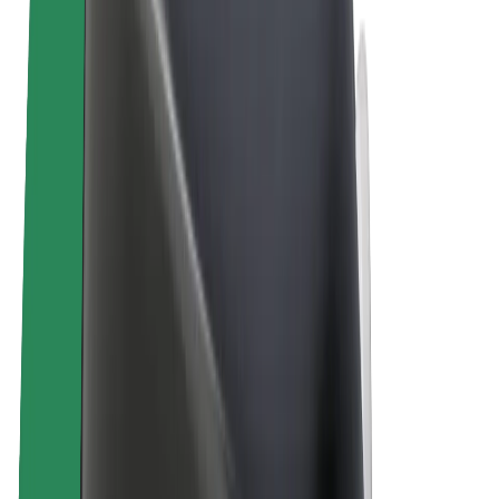
E-bikes
Bolt Plus
Verdienen met Bolt
Chauffeurs
Verdiensten voor chauffeurs
Bezorgers
Verdiensten voor bezorgers
Bolt Food-handelaren
Fleet Owner
Franchises
Bedrijf
Carrière