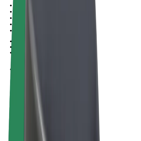
Algemene voorwaarden
Privacy
Cookies
© 2026 Bolt Technology OÜ
Producten
Ritten
E-Steps
Bolt Market
Bolt Food
Bolt Drive
Bolt for Business