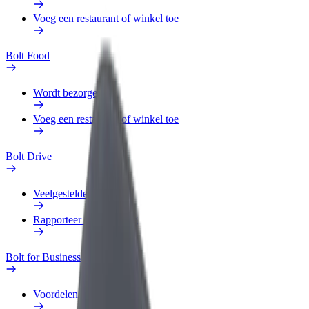
Voeg een restaurant of winkel toe
Bolt Food
Wordt bezorger
Voeg een restaurant of winkel toe
Bolt Drive
Veelgestelde Vragen
Rapporteer een voertuig
Bolt for Business
Voordelen