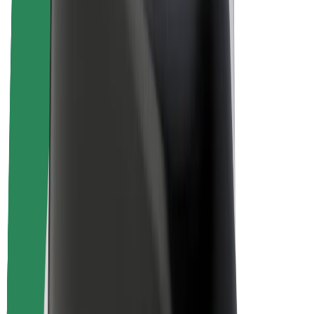
Over Bolt
Duurzaamheid bij Bolt
Project Zero
Blog
Nieuws
Merkrichtlijnen
Missie
Investeerdersrelaties
Leiderschap
Merk
Media
Urban Fund
Veiligheid