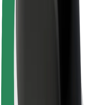
Veiligheid voor passagiers
Veiligheid voor chauffeurs
Veiligheid E-steps
Safety Lab
Steden
Locaties
Stadsoplossingen
Luchthavens
Bolt Laadstations
Support
Voor passagiers
Voor chauffeurs