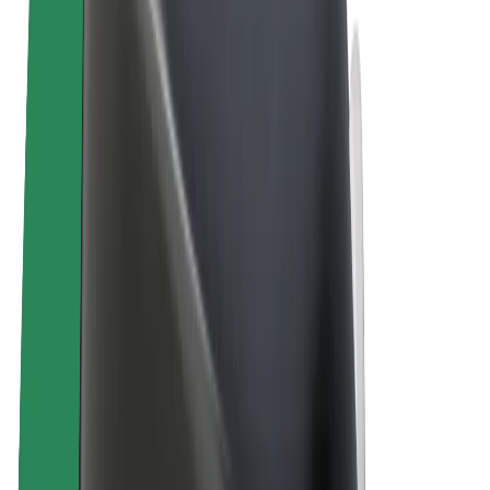
E-bikes
Bolt Plus
Verdienen met Bolt
Chauffeurs
Verdiensten voor chauffeurs
Bezorgers
Verdiensten voor bezorgers
Bolt Food-handelaren
Fleet Owner
Franchises
Bedrijf
Carrière