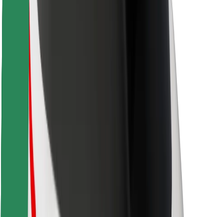
Voor bezorgers
Bolt Food
Voor fleet owners
Voor restaurants
Bolt for Business
Overig
Leveranciers
Algemene voorwaarden
Cookies
Beveiliging
Slechts enkele minuten verwijderd van je rit!
Download Bolt app