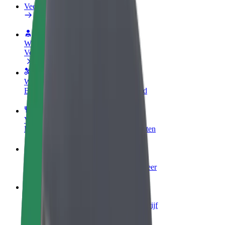
Veelgestelde Vragen
Word een chauffeur
Verdien geld op jouw voorwaarden
Wordt bezorger
Bezorg eten en krijg elke week betaald
Voeg een restaurant of winkel toe
Krijg meer klanten en verhoog inkomsten
Meld je aan als Fleet-eigenaar
Voeg je fleet toe aan Bolt en verdien meer
Bolt for Business
Bolt-producten en -services voor je bedrijf