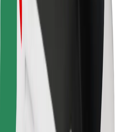
Vind je favoriete maaltijden!
Download de Bolt Food-app