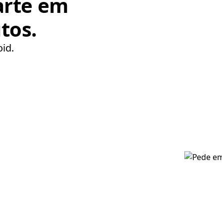
arte em
tos.
oid.