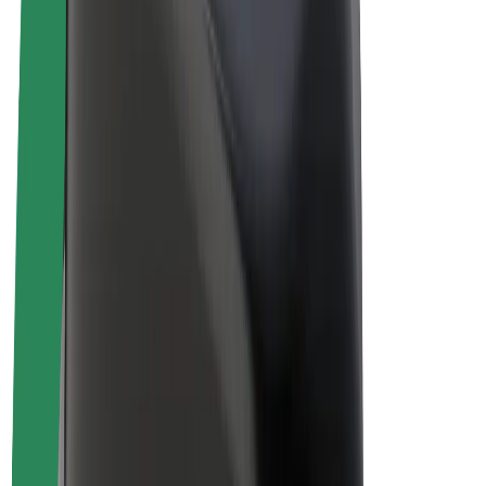
Biciclete electrice
Bolt Plus
Câștigă cu Bolt
Șoferi
Câștiguri șofer partener
Curieri
Câștiguri curier
Comercianți Bolt Food
Flote
Francize
Companie
Cariere