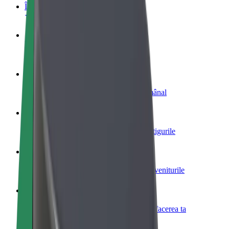
Întrebări frecvente
Devino șofer
Câștigă bani după propriile reguli
Devino curier
Livrează mâncare și câștigă bani săptămânal
Adaugă un restaurant sau un magazin
Obține mai mulți clienți și mărește-ți câștigurile
Înscrie-te ca administrator de flotă
Înregistrează-ți flota la Bolt și mărește-ți veniturile
Bolt for Business
Produse și servicii Bolt adaptate pentru afacerea ta