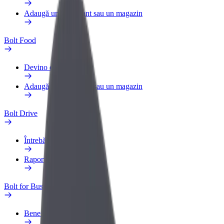
Adaugă un restaurant sau un magazin
Bolt Food
Devino curier
Adaugă un restaurant sau un magazin
Bolt Drive
Întrebări frecvente
Raportează un vehicul
Bolt for Business
Beneficii