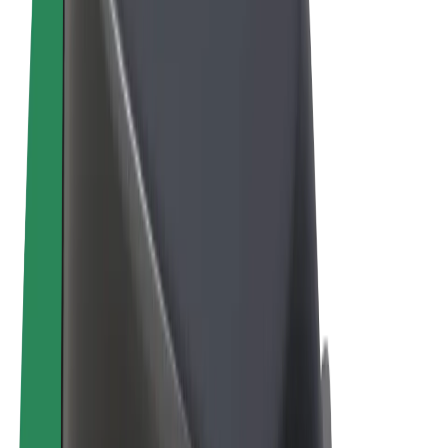
Termeni și Condiții
Confidențialitate
Cookie-uri
© 2026 Bolt Technology OÜ
Produse
Curse
Trotinete
Bolt Market
Bolt Food
Bolt Drive
Bolt for Business