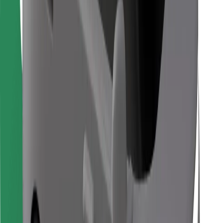
Găsește mâncarea preferată!
Descarcă aplicația Bolt Food