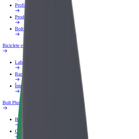
Profilul de Serviciu
Produse
Bolt Food for Business
Biciclete electrice
Laboratorul de siguranță
Raportează o problemă
Întrebări frecvente
Bolt Plus
Beneficii
Cum devii membru