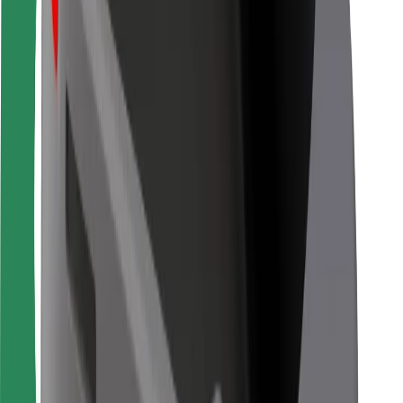
Pentru curieri
Bolt Food
Pentru proprietarii de flotă
Pentru restaurante
Bolt For Business
Altele
Furnizori
Termeni și Condiții
Cookie-uri
Securitate
Obține o cursă în câteva minute!
Descarcă aplicația Bolt