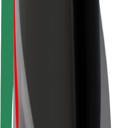
Siguranță pentru pasageri
Siguranță pentru șoferi
Siguranță pe trotinete
Laboratorul de siguranță
Orașe
Locații
Soluții pentru orașe
Aeroporturi
Stații de încărcare Bolt
Serviciul de relații clienți
Pentru pasageri
Pentru șoferi