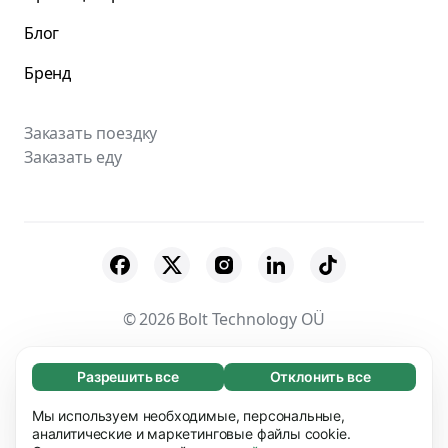
Блог
Бренд
Заказать поездку
Заказать еду
© 2026 Bolt Technology OÜ
Поставщики
Пользовательское соглашение
Разрешить все
Отклонить все
Обязательные (65)
Конфиденциальность
Файлы cookies
Эти файлы необходимы для того, чтобы вы
Мы используем необходимые, персональные,
Узнать больше
могли перемещаться по сайту и использовать
аналитические и маркетинговые файлы cookie.