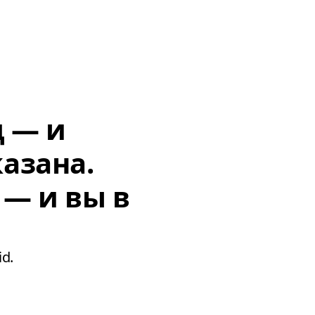
д — и
азана.
 — и вы в
d.