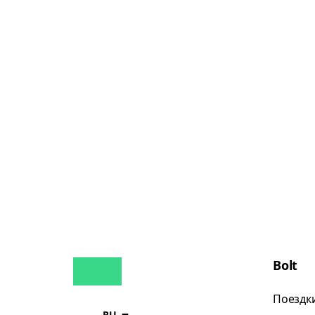
Bolt
Поездк
RU