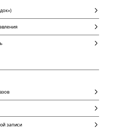
док»)
авления
ь
азов
ой записи