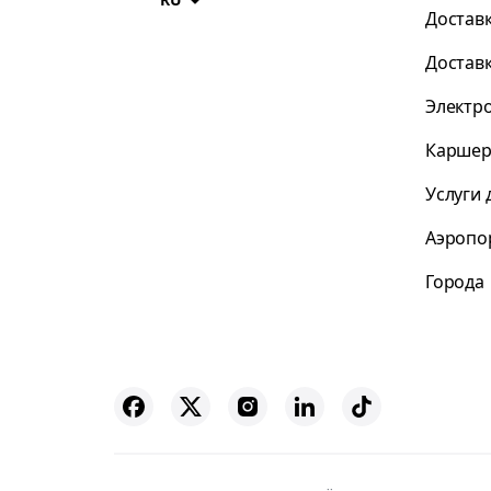
Достав
Достав
Электр
Каршер
Услуги 
Аэропо
Города