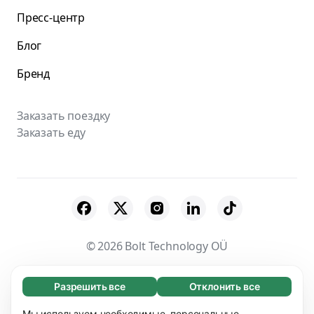
Пресс-центр
Блог
Бренд
Заказать поездку
Заказать еду
© 2026 Bolt Technology OÜ
Поставщики
Пользовательское соглашение
Разрешить все
Отклонить все
Обязательные (65)
Конфиденциальность
Файлы cookies
Эти файлы необходимы для того, чтобы вы
Мы используем необходимые, персональные,
Узнать больше