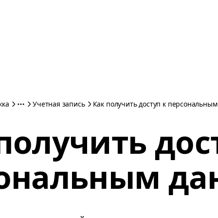
жка
Учетная запись
Как получить доступ к персональны
получить дос
ональным д