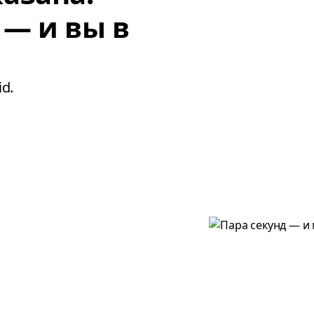
 — и вы в
d.