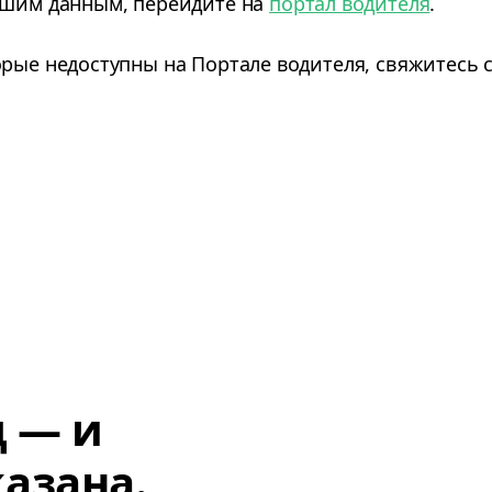
ашим данным, перейдите на
портал водителя
.
орые недоступны на Портале водителя, свяжитесь
д — и
азана.