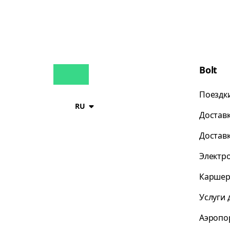
Bolt
Поездк
RU
Достав
Достав
Электр
Каршер
Услуги 
Аэропо