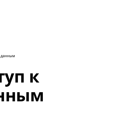
м данным
туп к
анным