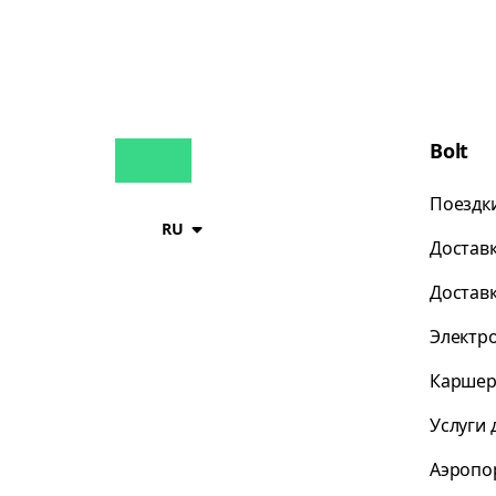
Bolt
Поездк
RU
Достав
Достав
Электр
Каршер
Услуги 
Аэропо