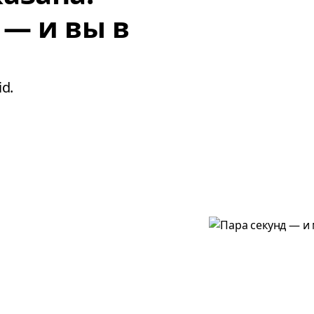
 — и вы в
d.