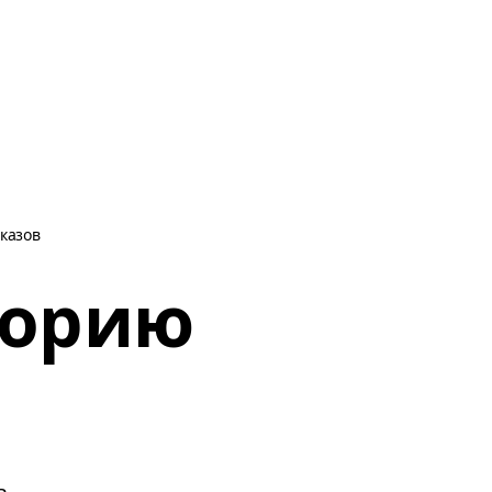
казов
торию