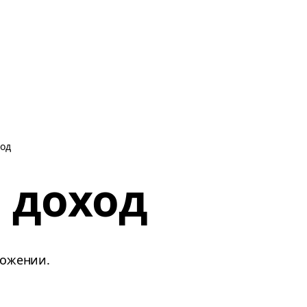
ход
 доход
ожении.