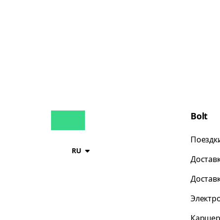
Bolt
Поездк
RU
Достав
Достав
Электр
Каршер