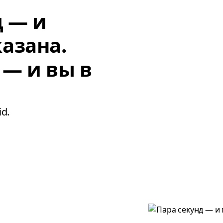
д — и
азана.
 — и вы в
d.