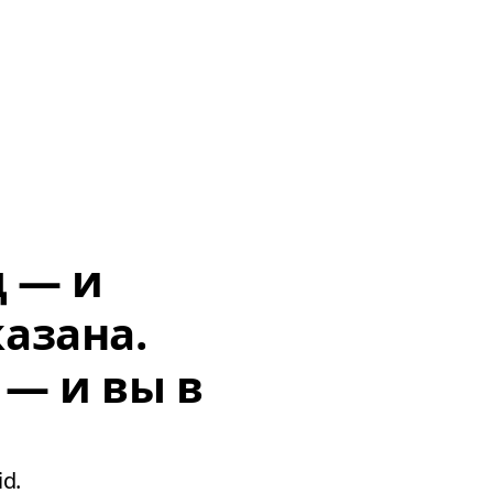
д — и
азана.
 — и вы в
d.