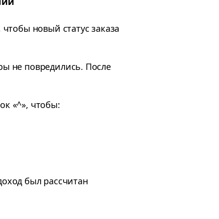
лии
, чтобы новый статус заказа
ры не повредились. После
ок «^», чтобы:
доход был рассчитан