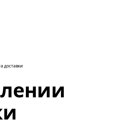
а доставки
влении
ки