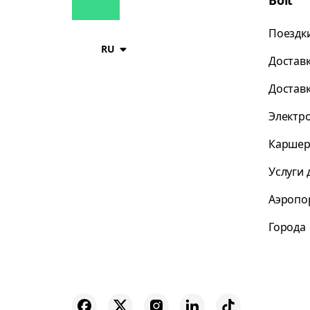
Bolt
Поездк
RU
Достав
Достав
Электр
Каршер
Услуги 
Аэропо
Города