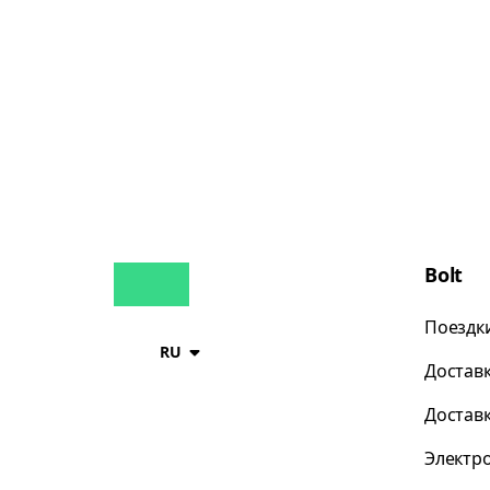
Bolt
Поездк
RU
Достав
Достав
Электр