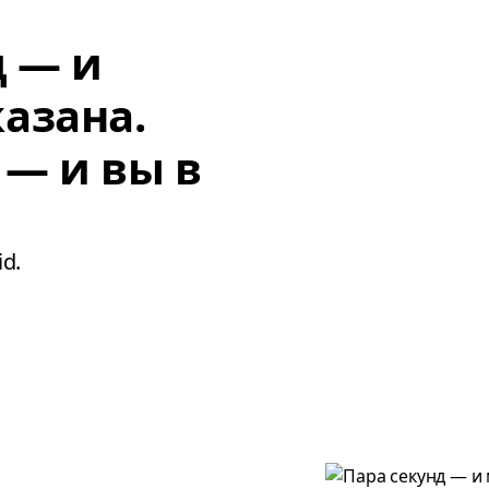
д — и
азана.
 — и вы в
d.