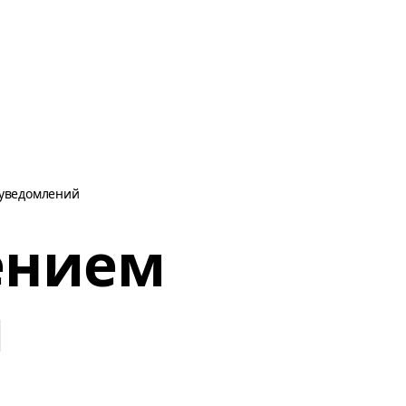
 уведомлений
ением
й