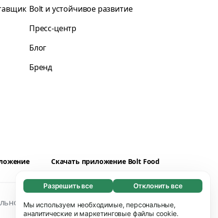
ставщик
Bolt и устойчивое развитие
Пресс-центр
Блог
Бренд
иложение
Скачать приложение Bolt Food
Разрешить все
Отклонить все
Обязательные (65)
льность
Файлы cookies
Безопасность
Эти файлы необходимы для того, чтобы вы
Мы используем необходимые, персональные,
Узнать больше
могли перемещаться по сайту и
аналитические и маркетинговые файлы cookie.