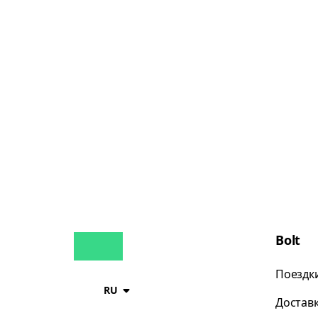
Bolt
Поездк
RU
Достав