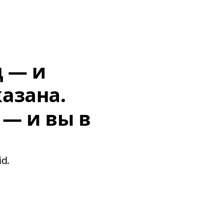
д — и
азана.
 — и вы в
d.