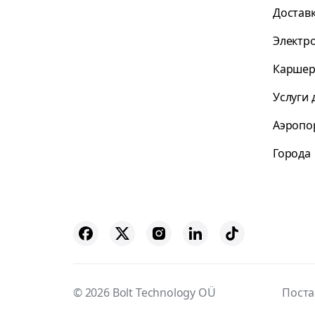
Достав
Электр
Каршер
Услуги 
Аэропо
Города
© 2026 Bolt Technology OÜ
Пост