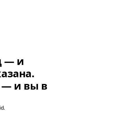
д — и
азана.
 — и вы в
d.