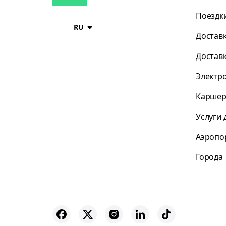
Поездк
RU
Достав
Достав
Электр
Каршер
Услуги 
Аэропо
Города