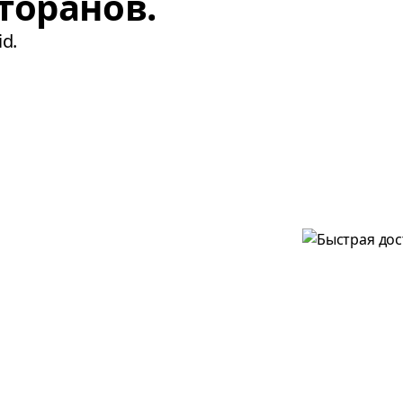
торанов.
d.