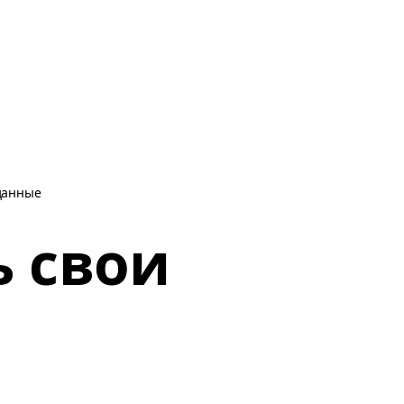
 данные
ь свои