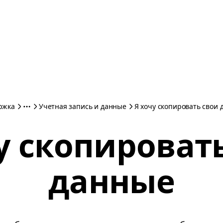
ржка
Учетная запись и данные
Я хочу скопировать свои
у скопироват
данные