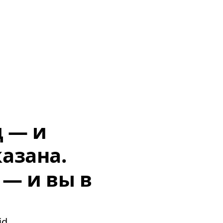
д — и
азана.
 — и вы в
d.