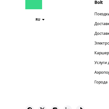
Bolt
Поездк
RU
Достав
Достав
Электр
Каршер
Услуги 
Аэропо
Города