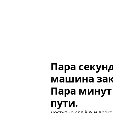
Пара секун
машина зак
Пара минут
пути.
Доступно для iOS и Androi