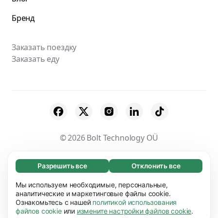
Бренд
Заказать поездку
Заказать еду
© 2026 Bolt Technology OÜ
Поставщики
Пользовательское соглашение
Разрешить все
Отклонить все
Обязательные (65)
Конфиденциальность
Файлы cookies
Эти файлы необходимы для того, чтобы вы
Мы используем необходимые, персональные,
Узнать больше
могли перемещаться по сайту и использовать
аналитические и маркетинговые файлы cookie.
Безопасность
Ознакомьтесь с нашей
политикой использования
его основные функции, например, переход
Предпочтения (17)
файлов cookie
или
измените настройки файлов cookie
.
между страницами. Без них сайт не будет