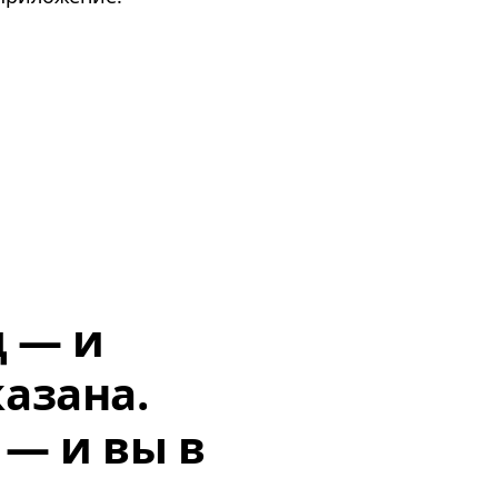
д — и
азана.
 — и вы в