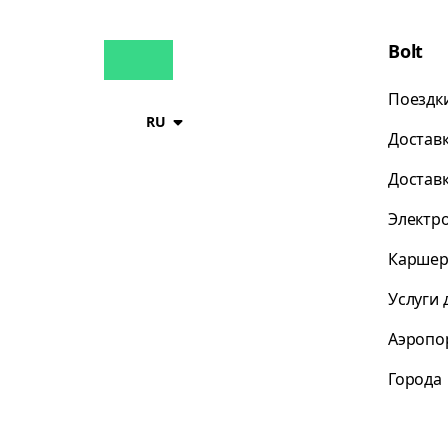
Bolt
Поездк
RU
Достав
Достав
Электр
Каршер
Услуги 
Аэропо
Города