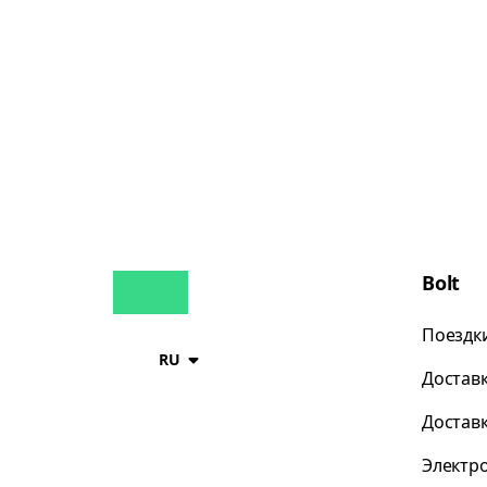
Bolt
Поездк
RU
Достав
Достав
Электр