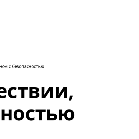
ном с безопасностью
ествии,
сностью