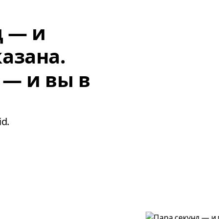
д — и
азана.
 — и вы в
d.