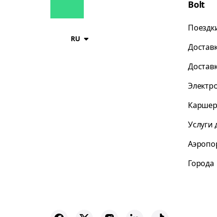
Bolt
Поездк
RU
Достав
Достав
Электр
Каршер
Услуги 
Аэропо
Города