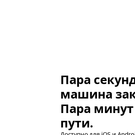
Пара секун
машина зак
Пара минут
пути.
Доступно для iOS и Androi