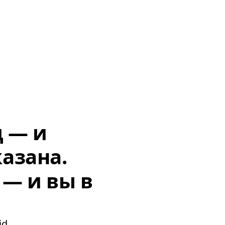
д — и
азана.
 — и вы в
d.