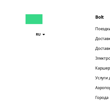
Bolt
Поездк
RU
Достав
Достав
Электр
Каршер
Услуги 
Аэропо
Города