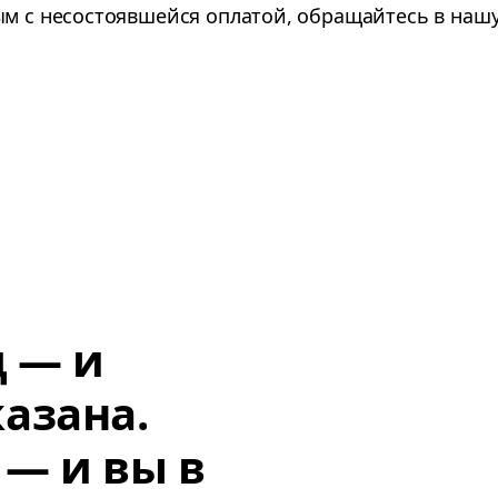
ым с несостоявшейся оплатой, обращайтесь в наш
д — и
азана.
 — и вы в