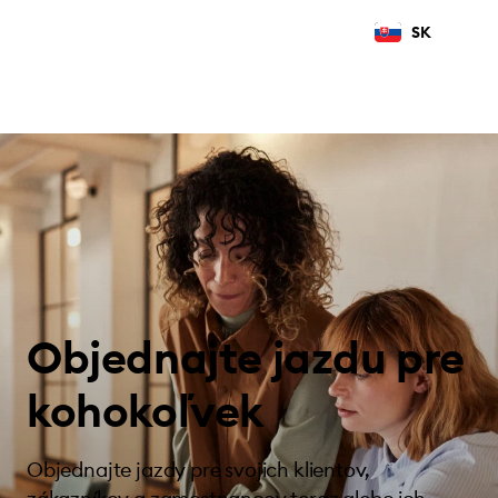
SK
Objednajte jazdu pre
kohokoľvek
Objednajte jazdy pre svojich klientov,