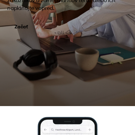
zákazníkov a zamestnancov teraz alebo ich
naplánujte vopred.
Začať