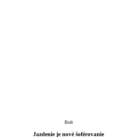
Bolt
Jazdenie je nové šoférovanie