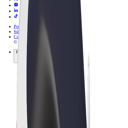
Podmienky používania
Súkromie
Cookies
© 2026 Bolt Technology OÜ
Produkty
Jazdy
Kolobežky
Bolt Market
Bolt Food
Bolt Drive
Bolt for Business
E-bicykle