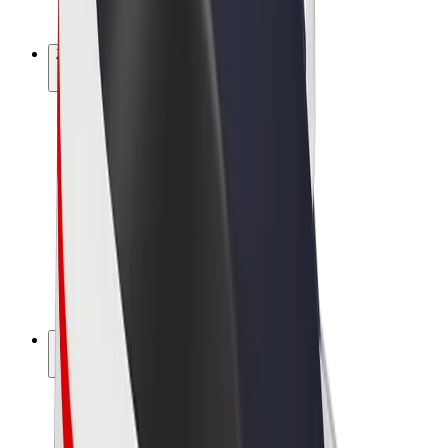
Bolt Plus
Zarábajte s Boltom
Vodiči
Zárobky partnerských vodičov
Kuriéri
Zárobky partnerských kuriérov
Partneri Bolt Food
Flotily
Franšíza
Spoločnosť
Kariéra
O spoločnosti Bolt