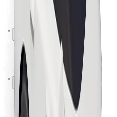
Bezpečnosť vodičov
Bezpečnosť na kolobežkách
Bezpečnostný lab
Mestá
Lokality
Riešenia pre mestá
Letiská
Nabíjacie stanice Bolt
Podpora
Pre cestujúcich
Pre vodičov
Pre kuriérov