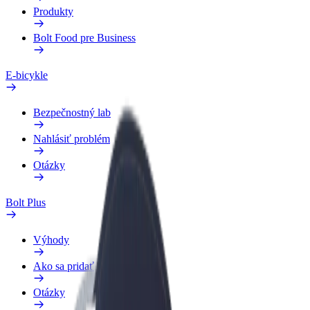
Produkty
Bolt Food pre Business
E-bicykle
Bezpečnostný lab
Nahlásiť problém
Otázky
Bolt Plus
Výhody
Ako sa pridať
Otázky