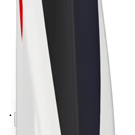
Udržateľnosť v spoločnosti Bolt
Projekt Zero
Blog
Novinky
Smernice pre značku
Naša vízia
Vzťahy s investormi
Vedenie spoločnosti
Značka
Médiá
Mestský fond
Bezpečnosť
Bezpečnosť cestujúcich