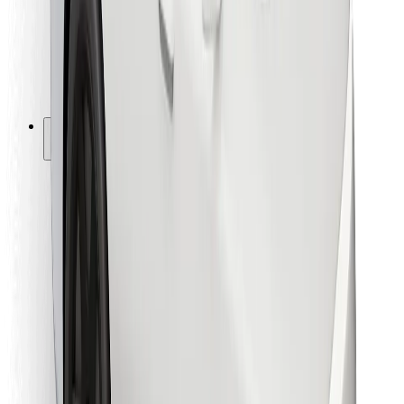
Bolt Food
Pre flotilových partnerov
Pre reštaurácie
Bolt for Business
Iné
Partneri
Podmienky používania
Cookies
Bezpečnosť
Získajte odvoz do pár minút!
Stiahnuť aplikáciu Bolt
Objavte svoje obľúbené jedlo!