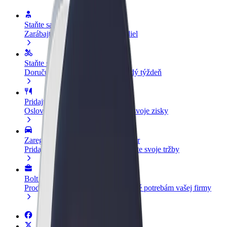
Staňte sa vodičom
Zarábajte podľa vlastných pravidiel
Staňte sa kuriérom
Doručujte jedlo a zarábajte si každý týždeň
Pridajte reštauráciu
Oslovte viac zákazníkov a zvýšte svoje zisky
Zaregistrujte sa ako flotilový partner
Pridajte svoju flotilu k Boltu a zvýšte svoje tržby
Bolt for Business
Produkty a služby Bolt prispôsobené potrebám vašej firmy