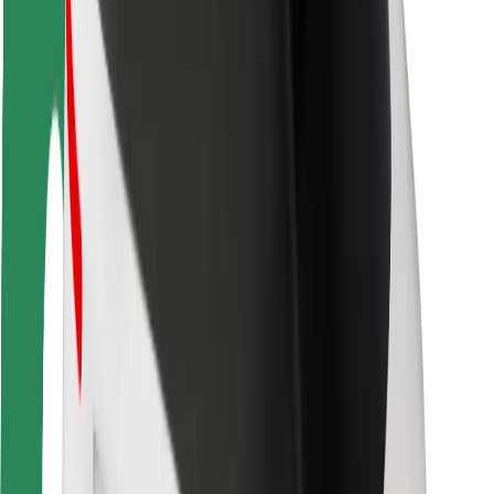
Bezpečnosť vodičov
Bezpečnosť na kolobežkách
Bezpečnostný lab
Mestá
Lokality
Riešenia pre mestá
Letiská
Nabíjacie stanice Bolt
Podpora
Pre cestujúcich
Pre vodičov
Pre kuriérov