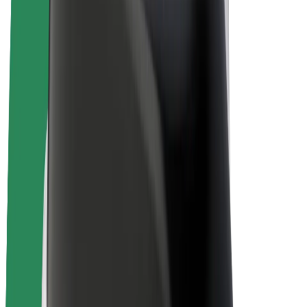
Bolt Plus
Zarábajte s Boltom
Vodiči
Zárobky partnerských vodičov
Kuriéri
Zárobky partnerských kuriérov
Partneri Bolt Food
Flotily
Franšíza
Spoločnosť
Kariéra
O spoločnosti Bolt