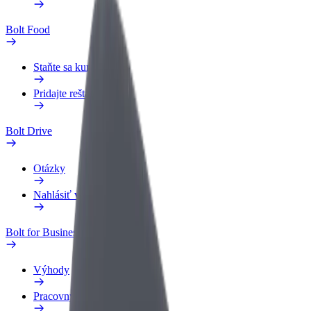
Bolt Food
Staňte sa kuriérom
Pridajte reštauráciu
Bolt Drive
Otázky
Nahlásiť vozidlo
Bolt for Business
Výhody
Pracovný profil