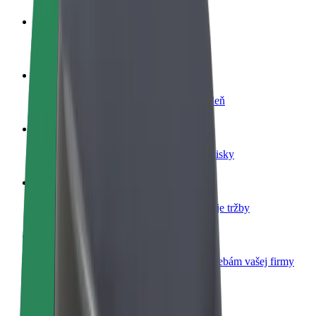
Staňte sa vodičom
Zarábajte podľa vlastných pravidiel
Staňte sa kuriérom
Doručujte jedlo a zarábajte si každý týždeň
Pridajte reštauráciu
Oslovte viac zákazníkov a zvýšte svoje zisky
Zaregistrujte sa ako flotilový partner
Pridajte svoju flotilu k Boltu a zvýšte svoje tržby
Bolt for Business
Produkty a služby Bolt prispôsobené potrebám vašej firmy