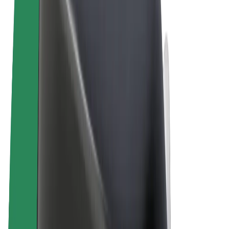
Podmienky používania
Súkromie
Cookies
© 2026 Bolt Technology OÜ
Produkty
Jazdy
Kolobežky
Bolt Market
Bolt Food
Bolt Drive
Bolt for Business
E-bicykle