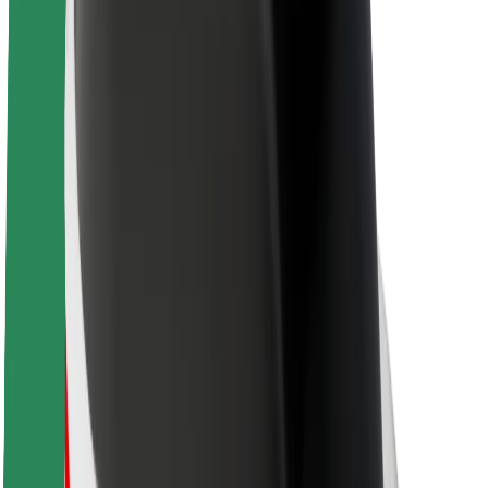
Udržateľnosť v spoločnosti Bolt
Projekt Zero
Blog
Novinky
Smernice pre značku
Naša vízia
Vzťahy s investormi
Vedenie spoločnosti
Značka
Médiá
Mestský fond
Bezpečnosť
Bezpečnosť cestujúcich