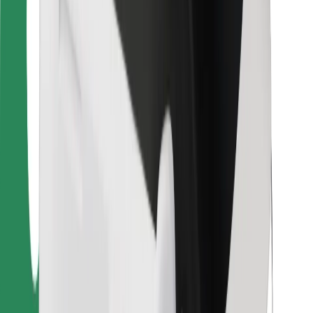
Bolt Food
Pre flotilových partnerov
Pre reštaurácie
Bolt for Business
Iné
Partneri
Podmienky používania
Cookies
Bezpečnosť
Získajte odvoz do pár minút!
Stiahnuť aplikáciu Bolt
Objavte svoje obľúbené jedlo!