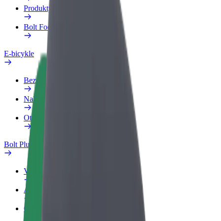
Produkty
Bolt Food pre Business
E-bicykle
Bezpečnostný lab
Nahlásiť problém
Otázky
Bolt Plus
Výhody
Ako sa pridať
Otázky