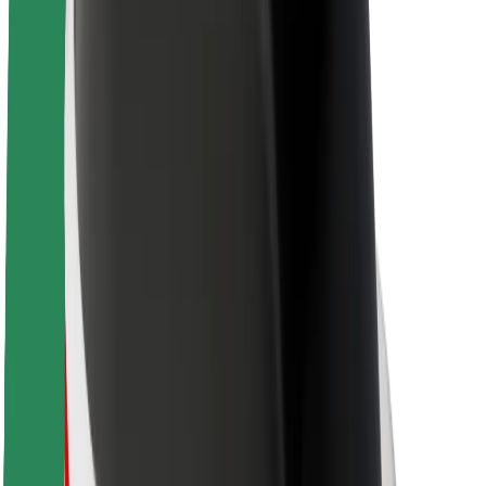
Udržateľnosť v spoločnosti Bolt
Projekt Zero
Blog
Novinky
Smernice pre značku
Naša vízia
Vzťahy s investormi
Vedenie spoločnosti
Značka
Médiá
Mestský fond
Bezpečnosť
Bezpečnosť cestujúcich