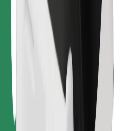
Bolt Food
Pre flotilových partnerov
Pre reštaurácie
Bolt for Business
Iné
Partneri
Podmienky používania
Cookies
Bezpečnosť
Získajte odvoz do pár minút!
Stiahnuť aplikáciu Bolt
Objavte svoje obľúbené jedlo!