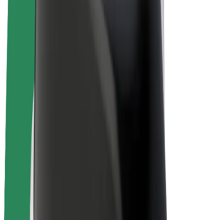
Bolt Plus
Zarábajte s Boltom
Vodiči
Zárobky partnerských vodičov
Kuriéri
Zárobky partnerských kuriérov
Partneri Bolt Food
Flotily
Franšíza
Spoločnosť
Kariéra
O spoločnosti Bolt