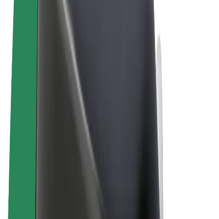
Podmienky používania
Súkromie
Cookies
© 2026 Bolt Technology OÜ
Produkty
Jazdy
Kolobežky
Bolt Market
Bolt Food
Bolt Drive
Bolt for Business
E-bicykle