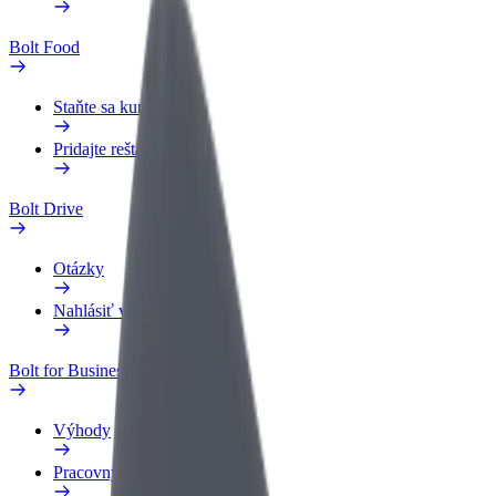
Bolt Food
Staňte sa kuriérom
Pridajte reštauráciu
Bolt Drive
Otázky
Nahlásiť vozidlo
Bolt for Business
Výhody
Pracovný profil