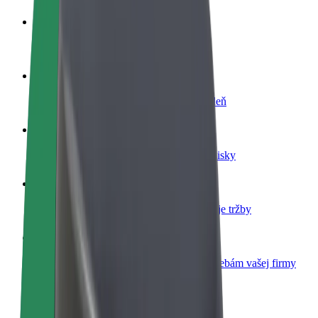
Staňte sa vodičom
Zarábajte podľa vlastných pravidiel
Staňte sa kuriérom
Doručujte jedlo a zarábajte si každý týždeň
Pridajte reštauráciu
Oslovte viac zákazníkov a zvýšte svoje zisky
Zaregistrujte sa ako flotilový partner
Pridajte svoju flotilu k Boltu a zvýšte svoje tržby
Bolt for Business
Produkty a služby Bolt prispôsobené potrebám vašej firmy