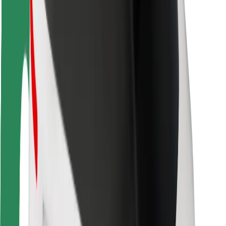
Bezpečnosť vodičov
Bezpečnosť na kolobežkách
Bezpečnostný lab
Mestá
Lokality
Riešenia pre mestá
Letiská
Nabíjacie stanice Bolt
Podpora
Pre cestujúcich
Pre vodičov
Pre kuriérov