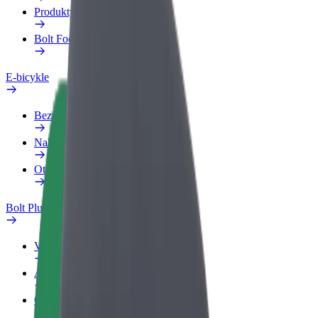
Produkty
Bolt Food pre Business
E-bicykle
Bezpečnostný lab
Nahlásiť problém
Otázky
Bolt Plus
Výhody
Ako sa pridať
Otázky