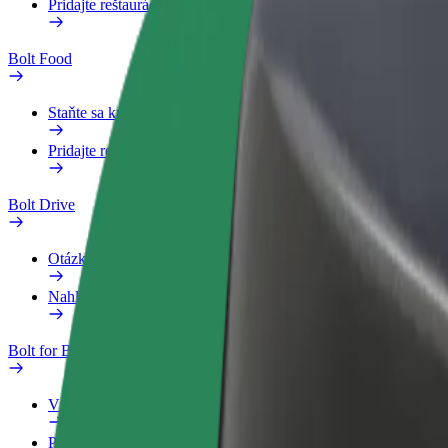
Pridajte reštauráciu
Bolt Food
Staňte sa kuriérom
Pridajte reštauráciu
Bolt Drive
Otázky
Nahlásiť vozidlo
Bolt for Business
Výhody
Pracovný profil