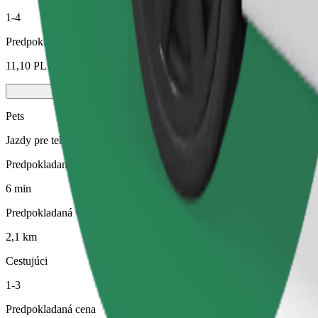
1-4
Predpokladaná cena
11,10 PLN
Pets
Jazdy pre teba a tvoje domáce zviera. Psy musia mať náhubok, malé 
Predpokladaný čas jazdy
6 min
Predpokladaná vzdialenosť
2,1 km
Cestujúci
1-3
Predpokladaná cena