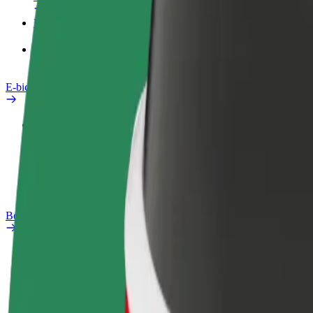
Produkty
Bolt Food pre Business
E-bicykle
Bezpečnostný lab
Nahlásiť problém
Otázky
Bolt Plus
Výhody
Ako sa pridať
Otázky