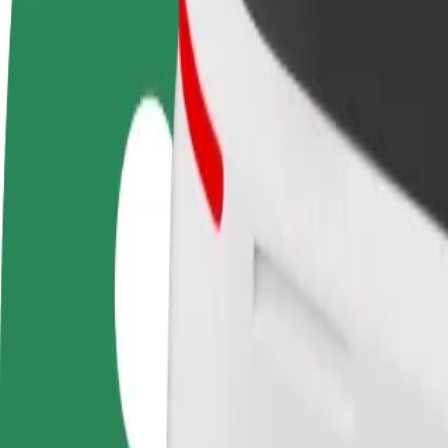
Staňte sa vodičom
Staňte sa kuriérom
Pri
Zarábajte podľa vlastných
Doručujte jedlo a zarábajte si
Osl
pravidiel
každý týždeň
svo
Ako sa dostať z Dworzec PKP Białystok do Auchan
Hľadáš najlepší spôsob, ako sa dostať z Dworzec PKP Białystok do Au
Z
Dworzec PKP Białystok
Do
Auchan Hetmańska
Od pohodlia a komfortu vás delí len pár kliknutí!
Bolt
Spoľahlivé jazdy v bežných stredne veľkých vozidlách.
Predpokladaný čas jazdy