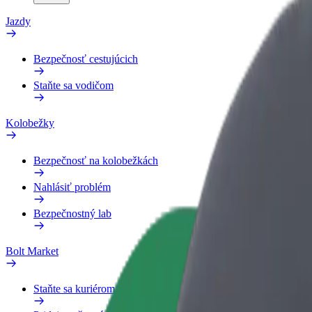
Jazdy
Bezpečnosť cestujúcich
Staňte sa vodičom
Kolobežky
Bezpečnosť na kolobežkách
Nahlásiť problém
Bezpečnostný lab
Bolt Market
Staňte sa kuriérom