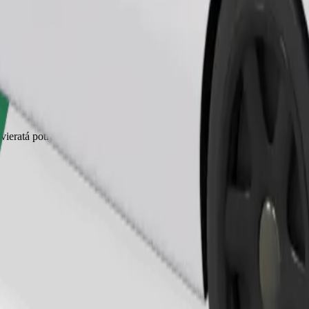
Objednať jazdu
zvieratá potrebujú prenosku a sedadlá musia byť chránené dekou alebo