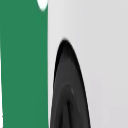
6 min
Predpokladaná vzdialenosť
2,1 km
Cestujúci
1-4
Predpokladaná cena
10,00 PLN
Comfort
Väčšie vozidlá s väčším priestorom na nohy a úložným priestorom
Predpokladaný čas jazdy
6 min
Predpokladaná vzdialenosť