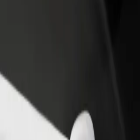
dajte reštauráciu
Zaregistrujte sa ako flotilový partner
Bo
ovte viac zákazníkov a zvýšte
Pridajte svoju flotilu k Boltu a zvýšte
Pr
je zisky
svoje tržby
po
 Hetmańska
chan Hetmańska? Prezri si naše služby a nájdi si tú ideálnu pre svoju 
Prevziať aplikáciu