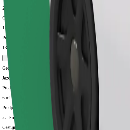
2,1 km
Cestujúci
1-4
Predpokladaná cena
13,30 PLN
Green
Jazdy v hybridných a elektrických vozidlách
Predpokladaný čas jazdy
6 min
Predpokladaná vzdialenosť
2,1 km
Cestujúci