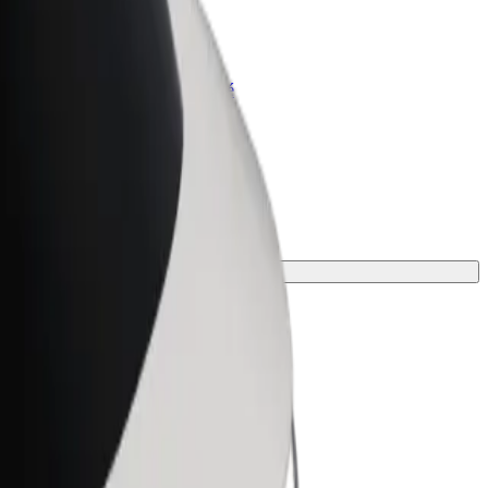
lt for Business
odukty a služby Bolt prispôsobené
trebám vašej firmy
jazdu.