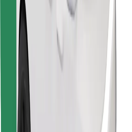
Objavte svoje obľúbené jedlo!
Stiahnite si aplikáciu Bolt Food