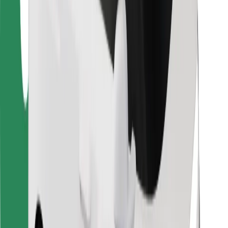
Pre kuriérov
Bolt Food
Pre flotilových partnerov
Pre reštaurácie
Bolt for Business
Iné
Partneri
Podmienky používania
Cookies
Bezpečnosť
Získajte odvoz do pár minút!
Stiahnuť aplikáciu Bolt