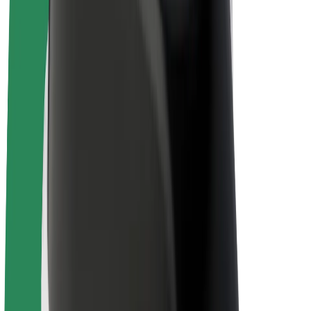
E-bicykle
Bolt Plus
Zarábajte s Boltom
Vodiči
Zárobky partnerských vodičov
Kuriéri
Zárobky partnerských kuriérov
Partneri Bolt Food
Flotily
Franšíza
Spoločnosť
Kariéra