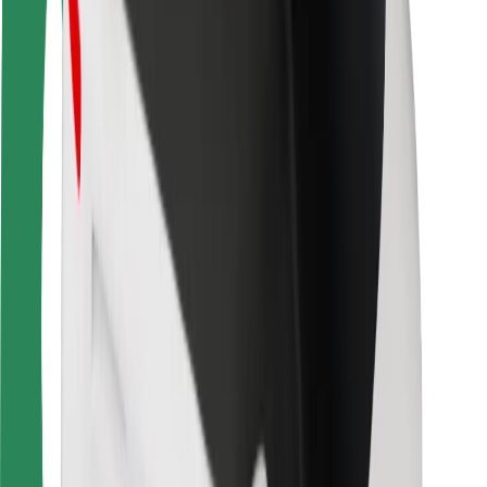
Bezpečnosť cestujúcich
Bezpečnosť vodičov
Bezpečnosť na kolobežkách
Bezpečnostný lab
Mestá
Lokality
Riešenia pre mestá
Letiská
Nabíjacie stanice Bolt
Podpora
Pre cestujúcich
Pre vodičov