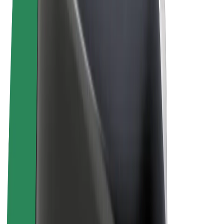
Podmienky používania
Súkromie
Cookies
© 2026 Bolt Technology OÜ
Produkty
Jazdy
Kolobežky
Bolt Market
Bolt Food
Bolt Drive
Bolt for Business