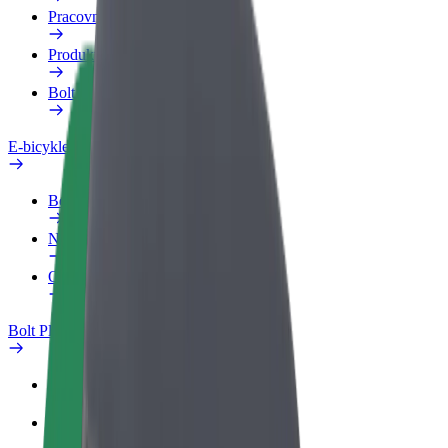
Pracovný profil
Produkty
Bolt Food pre Business
E-bicykle
Bezpečnostný lab
Nahlásiť problém
Otázky
Bolt Plus
Výhody
Ako sa pridať