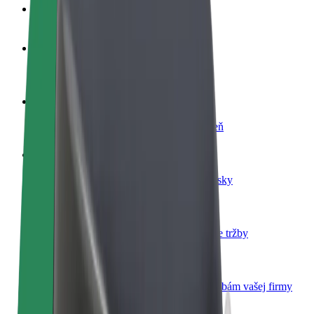
Otázky
Staňte sa vodičom
Zarábajte podľa vlastných pravidiel
Staňte sa kuriérom
Doručujte jedlo a zarábajte si každý týždeň
Pridajte reštauráciu
Oslovte viac zákazníkov a zvýšte svoje zisky
Zaregistrujte sa ako flotilový partner
Pridajte svoju flotilu k Boltu a zvýšte svoje tržby
Bolt for Business
Produkty a služby Bolt prispôsobené potrebám vašej firmy