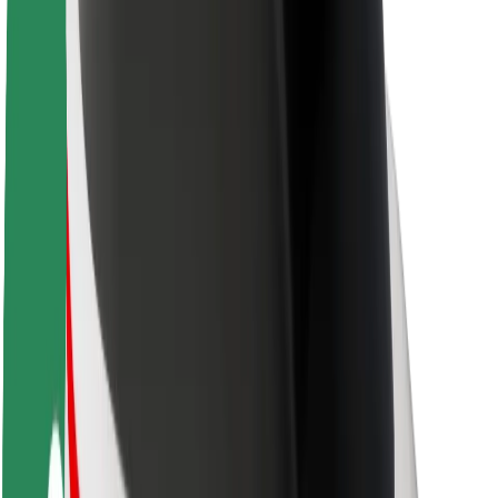
O spoločnosti Bolt
Udržateľnosť v spoločnosti Bolt
Projekt Zero
Blog
Novinky
Smernice pre značku
Naša vízia
Vzťahy s investormi
Vedenie spoločnosti
Značka
Médiá
Mestský fond
Bezpečnosť