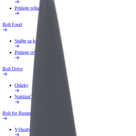
Pridajte reštauráciu
Bolt Food
Staňte sa kuriérom
Pridajte reštauráciu
Bolt Drive
Otázky
Nahlásiť vozidlo
Bolt for Business
Výhody