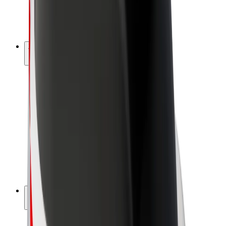
E-bicykle
Bolt Plus
Zarábajte s Boltom
Vodiči
Zárobky partnerských vodičov
Kuriéri
Zárobky partnerských kuriérov
Partneri Bolt Food
Flotily
Franšíza
Spoločnosť
Kariéra