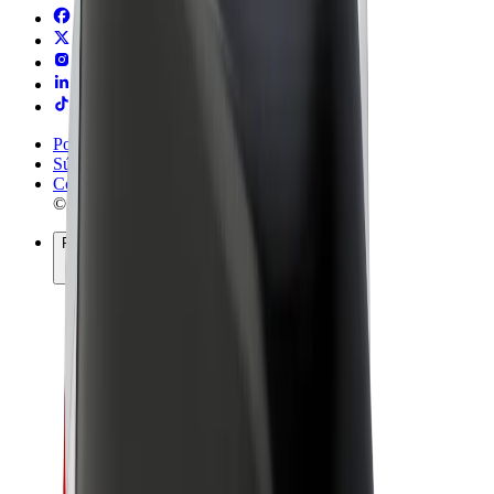
Podmienky používania
Súkromie
Cookies
© 2026 Bolt Technology OÜ
Produkty
Jazdy
Kolobežky
Bolt Market
Bolt Food
Bolt Drive
Bolt for Business