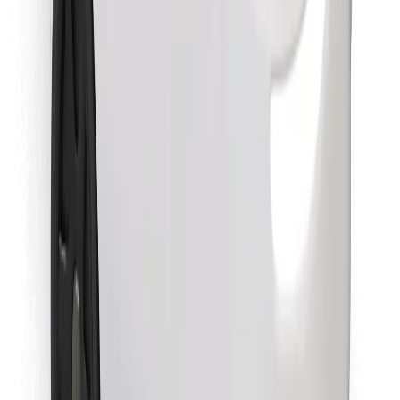
Objavte svoje obľúbené jedlo!
Stiahnite si aplikáciu Bolt Food