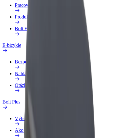
Pracovný profil
Produkty
Bolt Food pre Business
E-bicykle
Bezpečnostný lab
Nahlásiť problém
Otázky
Bolt Plus
Výhody
Ako sa pridať