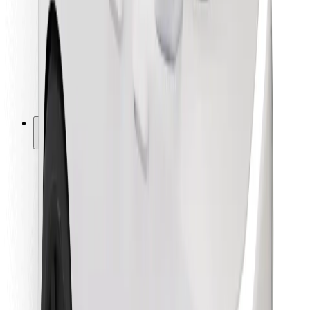
Pre kuriérov
Bolt Food
Pre flotilových partnerov
Pre reštaurácie
Bolt for Business
Iné
Partneri
Podmienky používania
Cookies
Bezpečnosť
Získajte odvoz do pár minút!
Stiahnuť aplikáciu Bolt