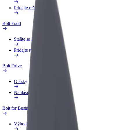
Pridajte reštauráciu
Bolt Food
Staňte sa kuriérom
Pridajte reštauráciu
Bolt Drive
Otázky
Nahlásiť vozidlo
Bolt for Business
Výhody