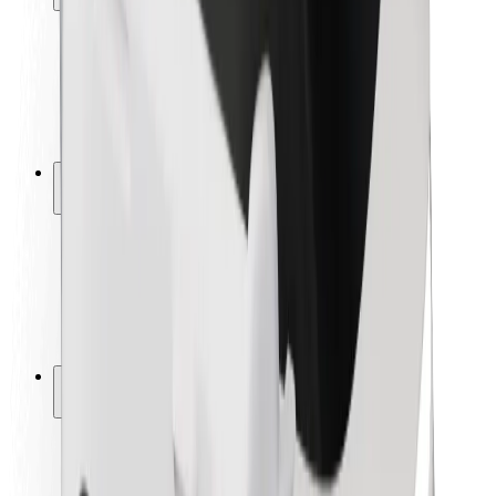
Bezpečnosť cestujúcich
Bezpečnosť vodičov
Bezpečnosť na kolobežkách
Bezpečnostný lab
Mestá
Lokality
Riešenia pre mestá
Letiská
Nabíjacie stanice Bolt
Podpora
Pre cestujúcich
Pre vodičov