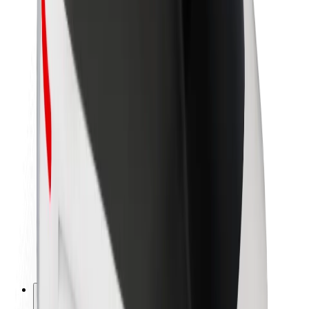
O spoločnosti Bolt
Udržateľnosť v spoločnosti Bolt
Projekt Zero
Blog
Novinky
Smernice pre značku
Naša vízia
Vzťahy s investormi
Vedenie spoločnosti
Značka
Médiá
Mestský fond
Bezpečnosť