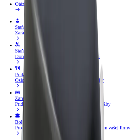
Otázky
Staňte sa vodičom
Zarábajte podľa vlastných pravidiel
Staňte sa kuriérom
Doručujte jedlo a zarábajte si každý týždeň
Pridajte reštauráciu
Oslovte viac zákazníkov a zvýšte svoje zisky
Zaregistrujte sa ako flotilový partner
Pridajte svoju flotilu k Boltu a zvýšte svoje tržby
Bolt for Business
Produkty a služby Bolt prispôsobené potrebám vašej firmy