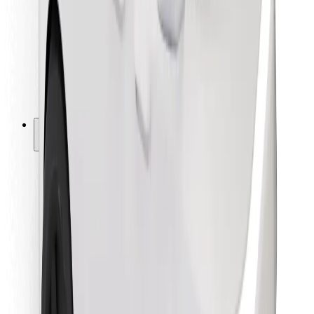
Pre kuriérov
Bolt Food
Pre flotilových partnerov
Pre reštaurácie
Bolt for Business
Iné
Partneri
Podmienky používania
Cookies
Bezpečnosť
Získajte odvoz do pár minút!
Stiahnuť aplikáciu Bolt