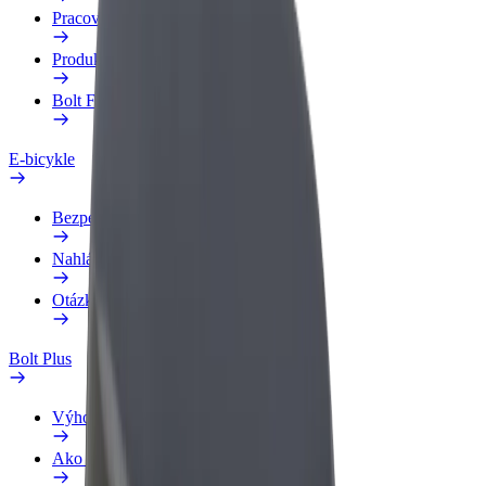
Pracovný profil
Produkty
Bolt Food pre Business
E-bicykle
Bezpečnostný lab
Nahlásiť problém
Otázky
Bolt Plus
Výhody
Ako sa pridať