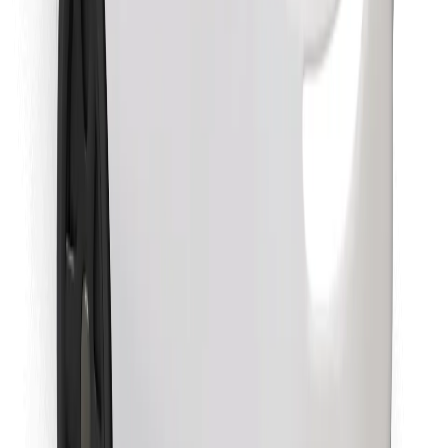
Objavte svoje obľúbené jedlo!
Stiahnite si aplikáciu Bolt Food