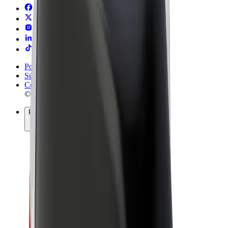
Podmienky používania
Súkromie
Cookies
© 2026 Bolt Technology OÜ
Produkty
Jazdy
Kolobežky
Bolt Market
Bolt Food
Bolt Drive
Bolt for Business