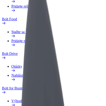
Pridajte reštauráciu
Bolt Food
Staňte sa kuriérom
Pridajte reštauráciu
Bolt Drive
Otázky
Nahlásiť vozidlo
Bolt for Business
Výhody