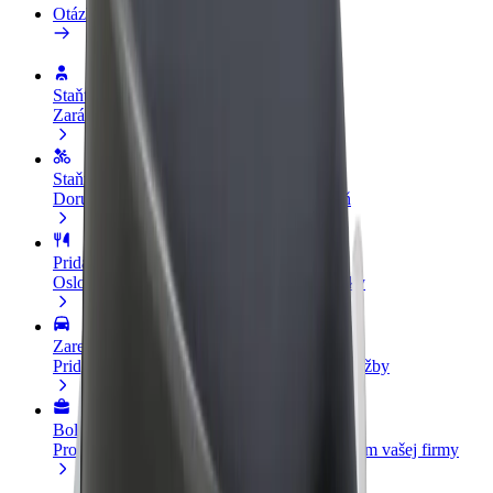
Otázky
Staňte sa vodičom
Zarábajte podľa vlastných pravidiel
Staňte sa kuriérom
Doručujte jedlo a zarábajte si každý týždeň
Pridajte reštauráciu
Oslovte viac zákazníkov a zvýšte svoje zisky
Zaregistrujte sa ako flotilový partner
Pridajte svoju flotilu k Boltu a zvýšte svoje tržby
Bolt for Business
Produkty a služby Bolt prispôsobené potrebám vašej firmy