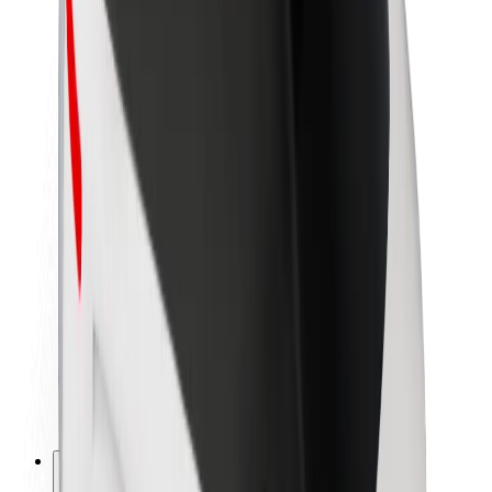
O spoločnosti Bolt
Udržateľnosť v spoločnosti Bolt
Projekt Zero
Blog
Novinky
Smernice pre značku
Naša vízia
Vzťahy s investormi
Vedenie spoločnosti
Značka
Médiá
Mestský fond
Bezpečnosť