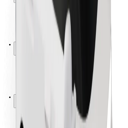
Bezpečnosť cestujúcich
Bezpečnosť vodičov
Bezpečnosť na kolobežkách
Bezpečnostný lab
Mestá
Lokality
Riešenia pre mestá
Letiská
Nabíjacie stanice Bolt
Podpora
Pre cestujúcich
Pre vodičov