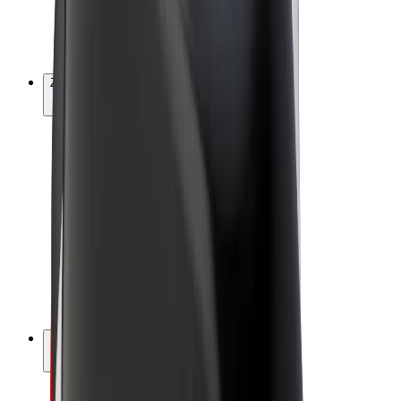
E-bicykle
Bolt Plus
Zarábajte s Boltom
Vodiči
Zárobky partnerských vodičov
Kuriéri
Zárobky partnerských kuriérov
Partneri Bolt Food
Flotily
Franšíza
Spoločnosť
Kariéra