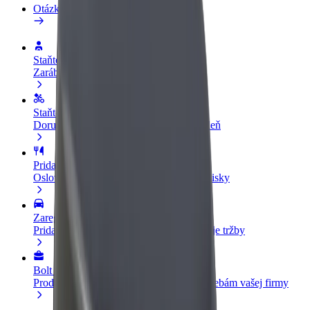
Otázky
Staňte sa vodičom
Zarábajte podľa vlastných pravidiel
Staňte sa kuriérom
Doručujte jedlo a zarábajte si každý týždeň
Pridajte reštauráciu
Oslovte viac zákazníkov a zvýšte svoje zisky
Zaregistrujte sa ako flotilový partner
Pridajte svoju flotilu k Boltu a zvýšte svoje tržby
Bolt for Business
Produkty a služby Bolt prispôsobené potrebám vašej firmy