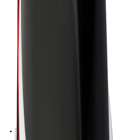
O spoločnosti Bolt
Udržateľnosť v spoločnosti Bolt
Projekt Zero
Blog
Novinky
Smernice pre značku
Naša vízia
Vzťahy s investormi
Vedenie spoločnosti
Značka
Médiá
Mestský fond
Bezpečnosť