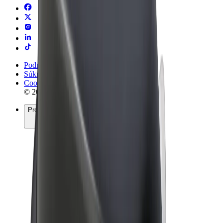
Podmienky používania
Súkromie
Cookies
© 2026 Bolt Technology OÜ
Produkty
Jazdy
Kolobežky
Bolt Market
Bolt Food
Bolt Drive
Bolt for Business