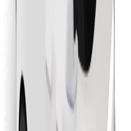
Objavte svoje obľúbené jedlo!
Stiahnite si aplikáciu Bolt Food