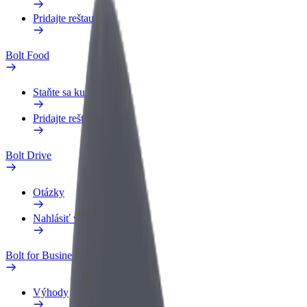
Pridajte reštauráciu
Bolt Food
Staňte sa kuriérom
Pridajte reštauráciu
Bolt Drive
Otázky
Nahlásiť vozidlo
Bolt for Business
Výhody