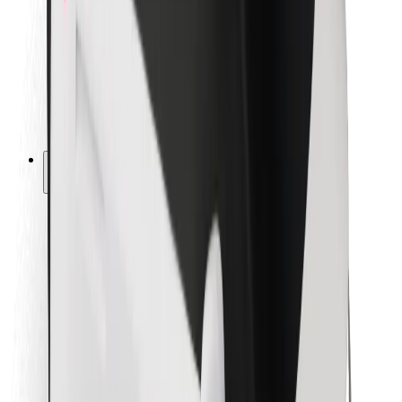
Pre kuriérov
Bolt Food
Pre flotilových partnerov
Pre reštaurácie
Bolt for Business
Iné
Partneri
Podmienky používania
Cookies
Bezpečnosť
Získajte odvoz do pár minút!
Stiahnuť aplikáciu Bolt