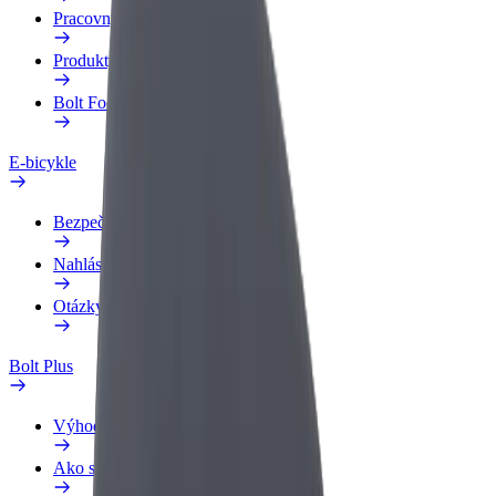
Pracovný profil
Produkty
Bolt Food pre Business
E-bicykle
Bezpečnostný lab
Nahlásiť problém
Otázky
Bolt Plus
Výhody
Ako sa pridať