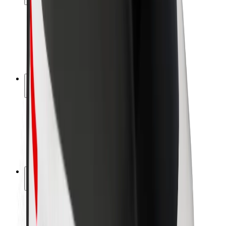
Bezpečnosť cestujúcich
Bezpečnosť vodičov
Bezpečnosť na kolobežkách
Bezpečnostný lab
Mestá
Lokality
Riešenia pre mestá
Letiská
Nabíjacie stanice Bolt
Podpora
Pre cestujúcich
Pre vodičov