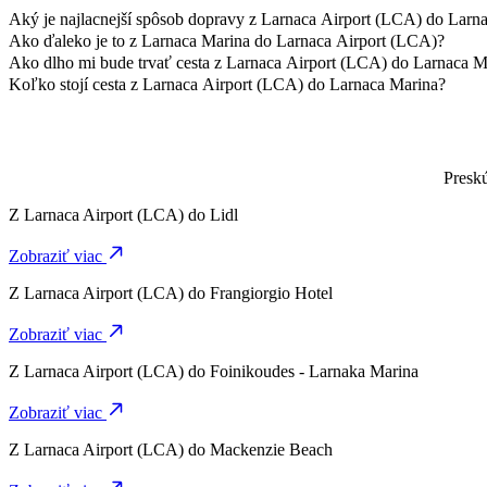
Aký je najlacnejší spôsob dopravy z Larnaca Airport (LCA) do Larn
Cenovo najvýhodnejším spôsobom cesty z Larnaca Airport (LCA) do L
Ako ďaleko je to z Larnaca Marina do Larnaca Airport (LCA)?
Larnaca Marina je približne 8,9 km od Larnaca Airport (LCA).
Ako dlho mi bude trvať cesta z Larnaca Airport (LCA) do Larnaca M
Cesta z Larnaca Airport (LCA) do Larnaca Marina s 4-Seater trvá pri
Koľko stojí cesta z Larnaca Airport (LCA) do Larnaca Marina?
Cena jazdy z Larnaca Airport (LCA) do Larnaca Marina s 4-Seater je
Preskú
Z
Larnaca Airport (LCA)
do
Lidl
Zobraziť viac
Z
Larnaca Airport (LCA)
do
Frangiorgio Hotel
Zobraziť viac
Z
Larnaca Airport (LCA)
do
Foinikoudes - Larnaka Marina
Zobraziť viac
Z
Larnaca Airport (LCA)
do
Mackenzie Beach