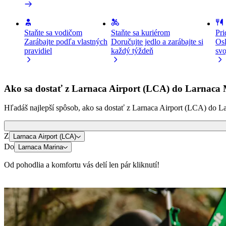
Staňte sa vodičom
Staňte sa kuriérom
Pri
Zarábajte podľa vlastných
Doručujte jedlo a zarábajte si
Osl
pravidiel
každý týždeň
svo
Ako sa dostať z Larnaca Airport (LCA) do Larnaca
Hľadáš najlepší spôsob, ako sa dostať z Larnaca Airport (LCA) do Larn
Z
Larnaca Airport (LCA)
Do
Larnaca Marina
Od pohodlia a komfortu vás delí len pár kliknutí!
Kolobežky alebo e-bicykle
Pohybuj sa po meste Larnaka na kolobežkách alebo e-bicykloch
Stiahni si Bolt appku