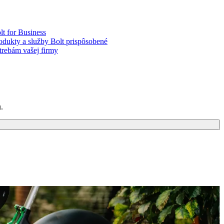
lt for Business
odukty a služby Bolt prispôsobené
trebám vašej firmy
.