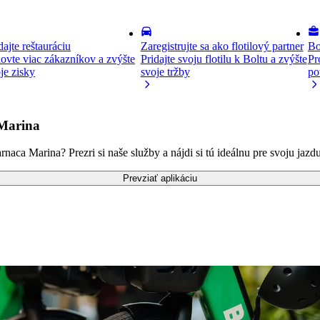
dajte reštauráciu
Zaregistrujte sa ako flotilový partner
Bo
ovte viac zákazníkov a zvýšte
Pridajte svoju flotilu k Boltu a zvýšte
Pr
je zisky
svoje tržby
po
 Marina
aca Marina? Prezri si naše služby a nájdi si tú ideálnu pre svoju jazdu
Prevziať aplikáciu