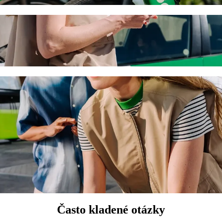
naca Marina s odvozom autom Bolt
rať si odvoz autom Bolt. Pri jazde s Boltom bude táto cesta trvať pri
 Airport (LCA) do Larnaca Marina
t.
m.
zvieratá.
onúka bezbariérové vozidlá (WAV).
enu so základnými modelmi Bolt (Basic).
Často kladené otázky