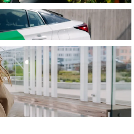
bližne 12 min a bude stáť približne 19,00 € EUR. Máme pre teba