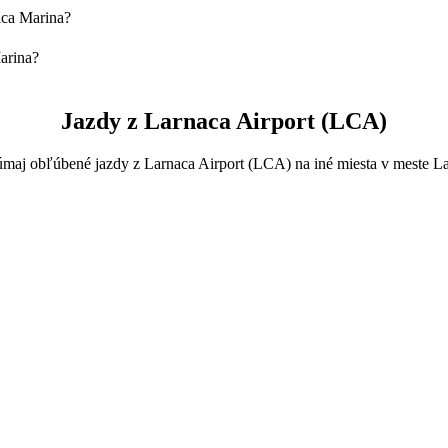
aca Marina?
arnaca Marina je 4-Seater, bude ťa stáť približne 19,00 € EUR.
arina?
bližne 12 min.
 približne 19,00 € EUR.
Jazdy z Larnaca Airport (LCA)
maj obľúbené jazdy z Larnaca Airport (LCA) na iné miesta v meste L