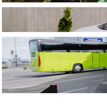
Odveź sa z Larnaca Airport (LCA) do Lar
Ak hľadáš najlepšiu cenu na cestu do Larnaca Marina, odporúčame vyb
ideálne vozidlo na každú príležitosť.
Stiahni si Bolt appku
Služby Bolt, ktoré ťa odvezmú z Larnaca
Veľa batožiny? Rezervuj si naše vozidlá XL až pre 6 osôb.
Potrebuješ prísť vo veľkom štýle? Vyskúšaj prémiové vozidlá Bol
Cestuješ s deťmi? Objednaj si jazdu vhodnú pre deti s podsedáko
Ide s tebou tvoj miláčik? Vyskúšaj naše jazdy vhodné pre domáce 
Potrebuješ extra pomoc? Naša kategória asistenčných vozidiel p
Cenovo dostupné jazdy? Užívaj si kompaktné vozidlá za nižšiu c
Stiahni si Bolt appku