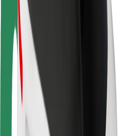
Bezpečnosť vodičov
Bezpečnosť na kolobežkách
Bezpečnostný lab
Mestá
Lokality
Riešenia pre mestá
Letiská
Nabíjacie stanice Bolt
Podpora
Pre cestujúcich
Pre vodičov
Pre kuriérov