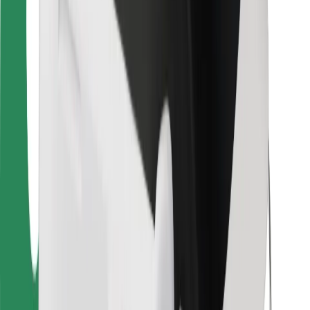
Bolt Food
Pre flotilových partnerov
Pre reštaurácie
Bolt for Business
Iné
Partneri
Podmienky používania
Cookies
Bezpečnosť
Získajte odvoz do pár minút!
Stiahnuť aplikáciu Bolt
Objavte svoje obľúbené jedlo!