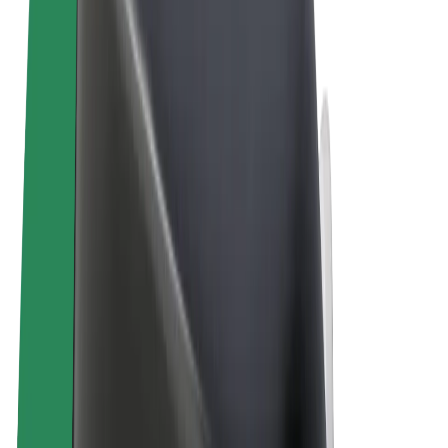
Podmienky používania
Súkromie
Cookies
© 2026 Bolt Technology OÜ
Produkty
Jazdy
Kolobežky
Bolt Market
Bolt Food
Bolt Drive
Bolt for Business