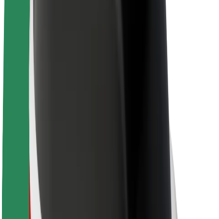
O spoločnosti Bolt
Udržateľnosť v spoločnosti Bolt
Projekt Zero
Blog
Novinky
Smernice pre značku
Naša vízia
Vzťahy s investormi
Vedenie spoločnosti
Značka
Médiá
Mestský fond
Bezpečnosť