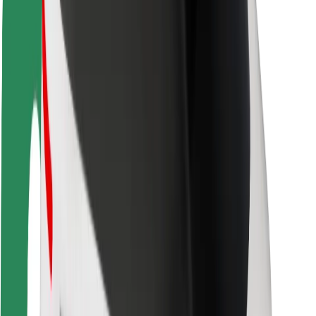
Bezpečnosť cestujúcich
Bezpečnosť vodičov
Bezpečnosť na kolobežkách
Bezpečnostný lab
Mestá
Lokality
Riešenia pre mestá
Letiská
Nabíjacie stanice Bolt
Podpora
Pre cestujúcich
Pre vodičov