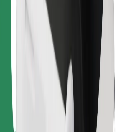
Pre kuriérov
Bolt Food
Pre flotilových partnerov
Pre reštaurácie
Bolt for Business
Iné
Partneri
Podmienky používania
Cookies
Bezpečnosť
Získajte odvoz do pár minút!
Stiahnuť aplikáciu Bolt