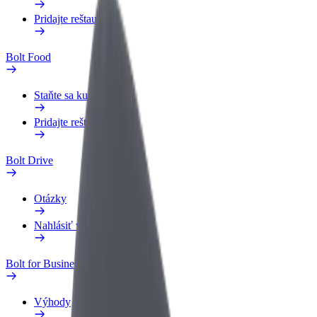
Pridajte reštauráciu
Bolt Food
Staňte sa kuriérom
Pridajte reštauráciu
Bolt Drive
Otázky
Nahlásiť vozidlo
Bolt for Business
Výhody