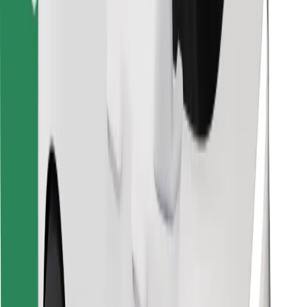
Objavte svoje obľúbené jedlo!
Stiahnite si aplikáciu Bolt Food