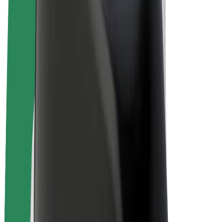
E-bicykle
Bolt Plus
Zarábajte s Boltom
Vodiči
Zárobky partnerských vodičov
Kuriéri
Zárobky partnerských kuriérov
Partneri Bolt Food
Flotily
Franšíza
Spoločnosť
Kariéra