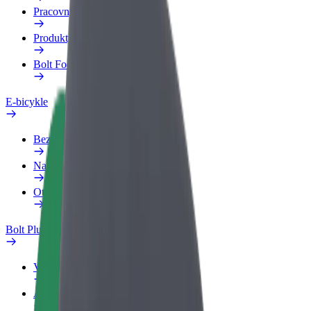
Pracovný profil
Produkty
Bolt Food pre Business
E-bicykle
Bezpečnostný lab
Nahlásiť problém
Otázky
Bolt Plus
Výhody
Ako sa pridať