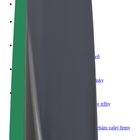
Otázky
Staňte sa vodičom
Zarábajte podľa vlastných pravidiel
Staňte sa kuriérom
Doručujte jedlo a zarábajte si každý týždeň
Pridajte reštauráciu
Oslovte viac zákazníkov a zvýšte svoje zisky
Zaregistrujte sa ako flotilový partner
Pridajte svoju flotilu k Boltu a zvýšte svoje tržby
Bolt for Business
Produkty a služby Bolt prispôsobené potrebám vašej firmy