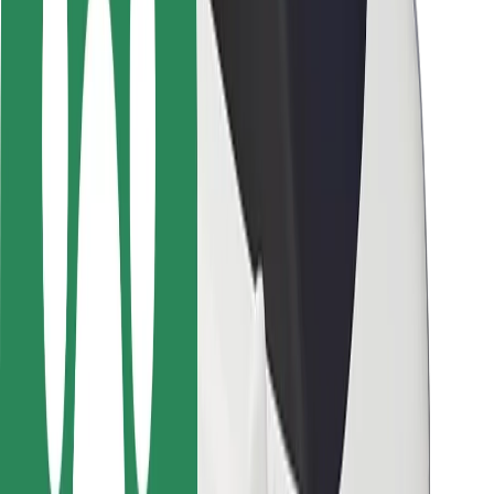
Bezpečnosť cestujúcich
Bezpečnosť vodičov
Bezpečnosť na kolobežkách
Bezpečnostný lab
Mestá
Lokality
Riešenia pre mestá
Letiská
Nabíjacie stanice Bolt
Podpora
Pre cestujúcich
Pre vodičov