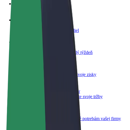
Otázky
Staňte sa vodičom
Zarábajte podľa vlastných pravidiel
Staňte sa kuriérom
Doručujte jedlo a zarábajte si každý týždeň
Pridajte reštauráciu
Oslovte viac zákazníkov a zvýšte svoje zisky
Zaregistrujte sa ako flotilový partner
Pridajte svoju flotilu k Boltu a zvýšte svoje tržby
Bolt for Business
Produkty a služby Bolt prispôsobené potrebám vašej firmy