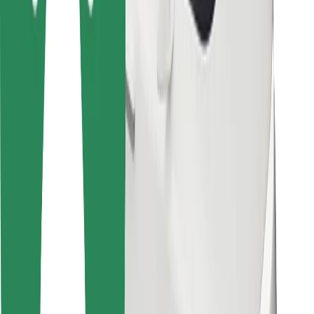
Pre kuriérov
Bolt Food
Pre flotilových partnerov
Pre reštaurácie
Bolt for Business
Iné
Partneri
Podmienky používania
Cookies
Bezpečnosť
Získajte odvoz do pár minút!
Stiahnuť aplikáciu Bolt