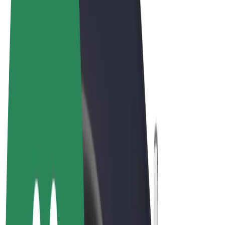
Podmienky používania
Súkromie
Cookies
© 2026 Bolt Technology OÜ
Produkty
Jazdy
Kolobežky
Bolt Market
Bolt Food
Bolt Drive
Bolt for Business