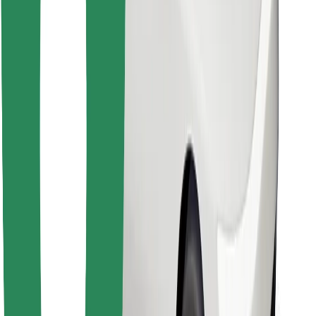
Objavte svoje obľúbené jedlo!
Stiahnite si aplikáciu Bolt Food