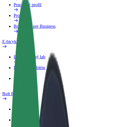
Pracovný profil
Produkty
Bolt Food pre Business
E-bicykle
Bezpečnostný lab
Nahlásiť problém
Otázky
Bolt Plus
Výhody
Ako sa pridať