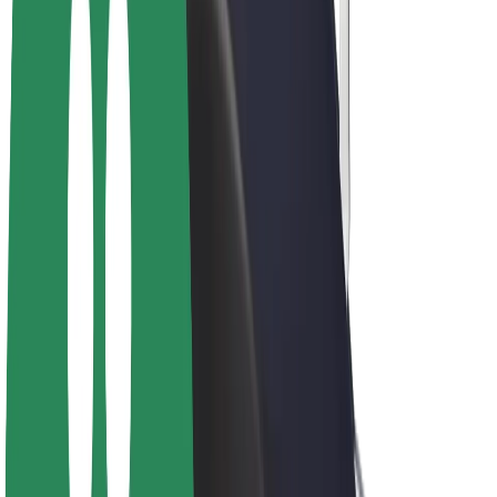
E-bicykle
Bolt Plus
Zarábajte s Boltom
Vodiči
Zárobky partnerských vodičov
Kuriéri
Zárobky partnerských kuriérov
Partneri Bolt Food
Flotily
Franšíza
Spoločnosť
Kariéra