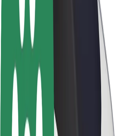
O spoločnosti Bolt
Udržateľnosť v spoločnosti Bolt
Projekt Zero
Blog
Novinky
Smernice pre značku
Naša vízia
Vzťahy s investormi
Vedenie spoločnosti
Značka
Médiá
Mestský fond
Bezpečnosť