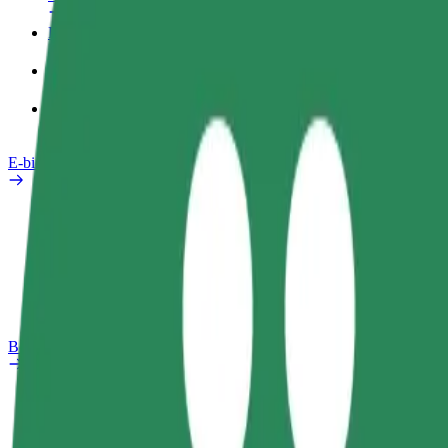
Pracovný profil
Produkty
Bolt Food pre Business
E-bicykle
Bezpečnostný lab
Nahlásiť problém
Otázky
Bolt Plus
Výhody
Ako sa pridať