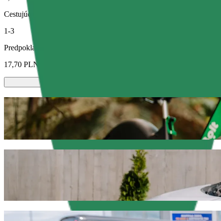
Cestujúci
1-3
Predpokladaná cena
17,70 PLN
Kolobežky alebo e-bicykle
Pohybuj sa po meste Olsztyn na kolobežkách alebo e-bicykloch
Stiahni si Bolt appku
Odveź sa z Olsztyn Główny do Hala Urani
Ak hľadáš najlepšiu cenu na cestu do Hala Urania, odporúčame vybrať
ideálne vozidlo na každú príležitosť.
Stiahni si Bolt appku
Služby Bolt, ktoré ťa odvezmú z Olsztyn 