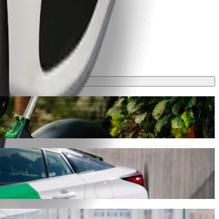
ižne 7 min a bude stáť približne 12,20 PLN PLN. Máme pre teba