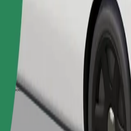
Objednať jazdu
zvieratá potrebujú prenosku a sedadlá musia byť chránené dekou alebo