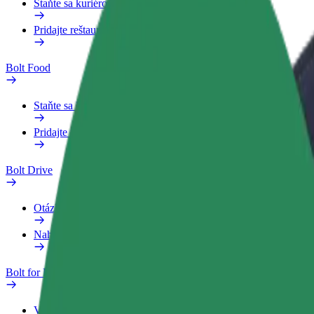
Staňte sa kuriérom
Pridajte reštauráciu
Bolt Food
Staňte sa kuriérom
Pridajte reštauráciu
Bolt Drive
Otázky
Nahlásiť vozidlo
Bolt for Business
Výhody