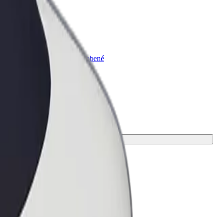
lt for Business
odukty a služby Bolt prispôsobené
trebám vašej firmy