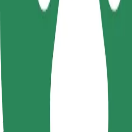
Spoľahlivé jazdy v bežných stredne veľkých vozidlách.
Predpokladaný čas jazdy
7 min
Predpokladaná vzdialenosť
2,3 km
Cestujúci
1-4
Predpokladaná cena
12,20 PLN
Comfort
Väčšie vozidlá s väčším priestorom na nohy a úložným priestorom
Predpokladaný čas jazdy
7 min