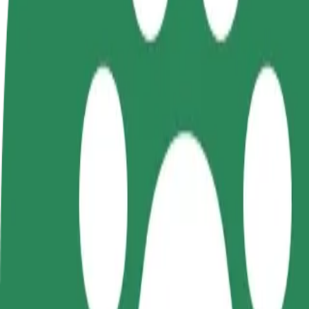
Otázky
Staňte sa vodičom
Staňte sa kuriérom
Pri
Zarábajte podľa vlastných
Doručujte jedlo a zarábajte si
Osl
pravidiel
každý týždeň
svo
Ako sa dostať z Olsztyn Główny do Hala Urania
Hľadáš najlepší spôsob, ako sa dostať z Olsztyn Główny do Hala Urania
Z
Olsztyn Główny
Do
Hala Urania
Od pohodlia a komfortu vás delí len pár kliknutí!
Bolt