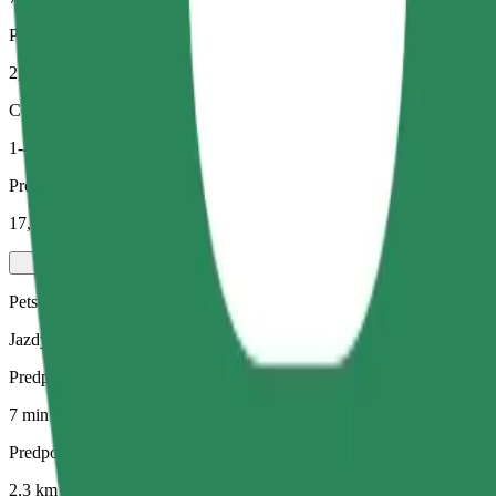
Predpokladaná vzdialenosť
2,3 km
Cestujúci
1-4
Predpokladaná cena
17,80 PLN
Pets
Jazdy pre teba a tvoje domáce zviera. Psy musia mať náhubok, malé 
Predpokladaný čas jazdy
7 min
Predpokladaná vzdialenosť
2,3 km