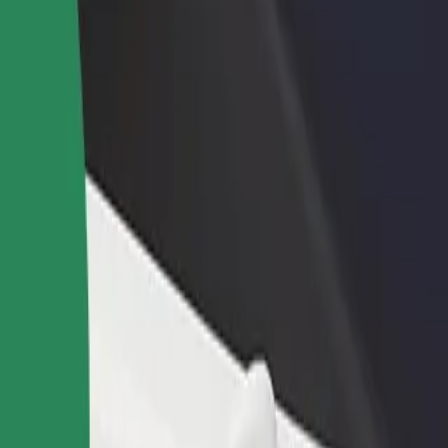
dajte reštauráciu
Zaregistrujte sa ako flotilový partner
Bo
ovte viac zákazníkov a zvýšte
Pridajte svoju flotilu k Boltu a zvýšte
Pr
je zisky
svoje tržby
po
? Prezri si naše služby a nájdi si tú ideálnu pre svoju jazdu.
Prevziať aplikáciu