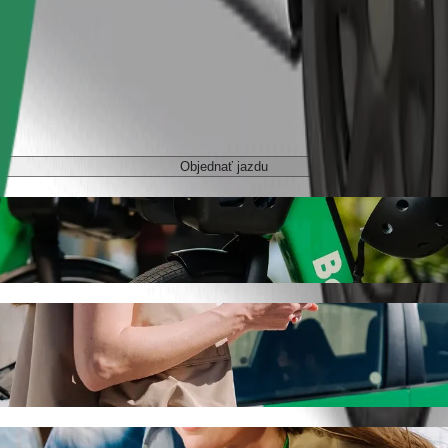
Objednať jazdu
a s odvozom autom Bolt
 si odvoz autom Bolt. Pri jazde s Boltom bude táto cesta trvať pribl
Główny do Hala Urania