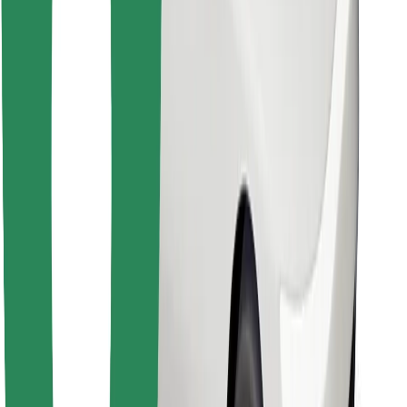
Objavte svoje obľúbené jedlo!
Stiahnite si aplikáciu Bolt Food