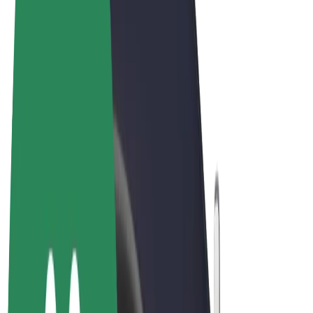
Podmienky používania
Súkromie
Cookies
© 2026 Bolt Technology OÜ
Produkty
Jazdy
Kolobežky
Bolt Market
Bolt Food
Bolt Drive
Bolt for Business