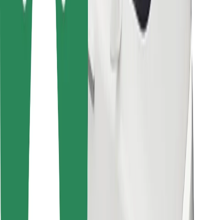
Pre kuriérov
Bolt Food
Pre flotilových partnerov
Pre reštaurácie
Bolt for Business
Iné
Partneri
Podmienky používania
Cookies
Bezpečnosť
Získajte odvoz do pár minút!
Stiahnuť aplikáciu Bolt