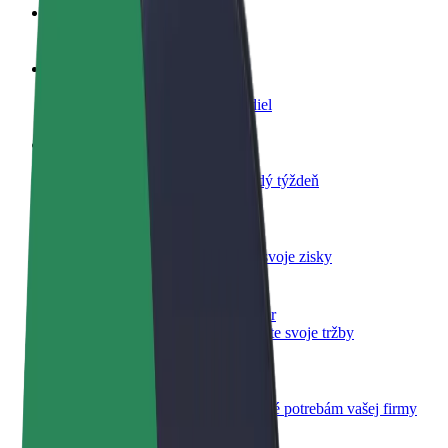
Otázky
Staňte sa vodičom
Zarábajte podľa vlastných pravidiel
Staňte sa kuriérom
Doručujte jedlo a zarábajte si každý týždeň
Pridajte reštauráciu
Oslovte viac zákazníkov a zvýšte svoje zisky
Zaregistrujte sa ako flotilový partner
Pridajte svoju flotilu k Boltu a zvýšte svoje tržby
Bolt for Business
Produkty a služby Bolt prispôsobené potrebám vašej firmy