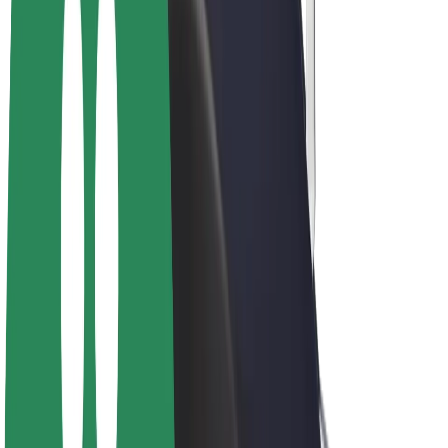
E-bicykle
Bolt Plus
Zarábajte s Boltom
Vodiči
Zárobky partnerských vodičov
Kuriéri
Zárobky partnerských kuriérov
Partneri Bolt Food
Flotily
Franšíza
Spoločnosť
Kariéra