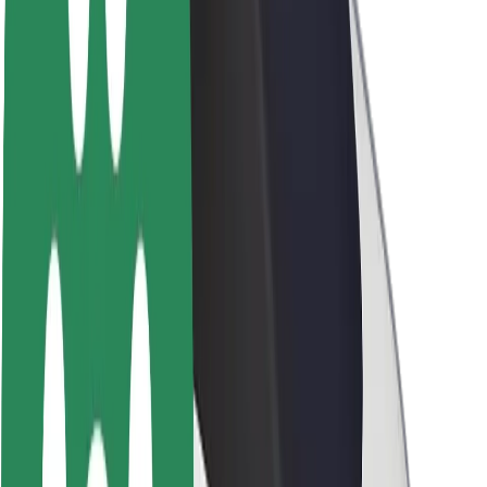
O spoločnosti Bolt
Udržateľnosť v spoločnosti Bolt
Projekt Zero
Blog
Novinky
Smernice pre značku
Naša vízia
Vzťahy s investormi
Vedenie spoločnosti
Značka
Médiá
Mestský fond
Bezpečnosť