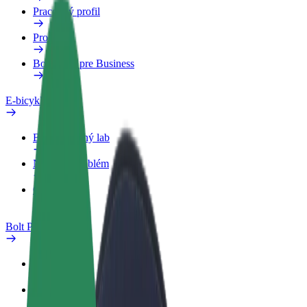
Pracovný profil
Produkty
Bolt Food pre Business
E-bicykle
Bezpečnostný lab
Nahlásiť problém
Otázky
Bolt Plus
Výhody
Ako sa pridať