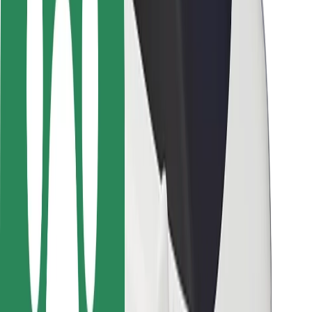
Bezpečnosť cestujúcich
Bezpečnosť vodičov
Bezpečnosť na kolobežkách
Bezpečnostný lab
Mestá
Lokality
Riešenia pre mestá
Letiská
Nabíjacie stanice Bolt
Podpora
Pre cestujúcich
Pre vodičov