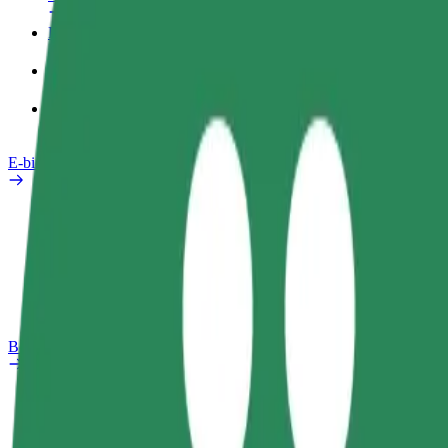
Pracovný profil
Produkty
Bolt Food pre Business
E-bicykle
Bezpečnostný lab
Nahlásiť problém
Otázky
Bolt Plus
Výhody
Ako sa pridať