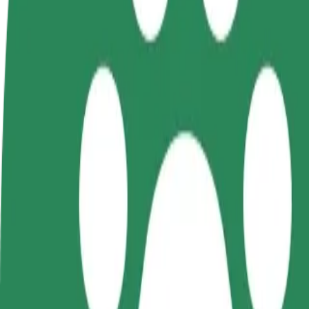
Otázky
Staňte sa vodičom
Staňte sa kuriérom
Pri
Zarábajte podľa vlastných
Doručujte jedlo a zarábajte si
Osl
pravidiel
každý týždeň
svo
Ako sa dostať z Olsztyn Główny do Szpital Dziecięcy
Hľadáš najlepší spôsob, ako sa dostať z Olsztyn Główny do Szpital Dzi
Z
Olsztyn Główny
Do
Szpital Dziecięcy
Od pohodlia a komfortu vás delí len pár kliknutí!
Bolt