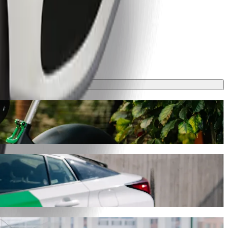
približne 8 min a bude stáť približne 14,30 PLN PLN. Máme pre teba