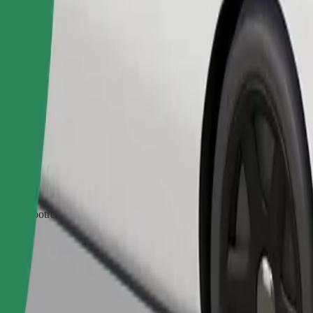
Objednať jazdu
zvieratá potrebujú prenosku a sedadlá musia byť chránené dekou alebo