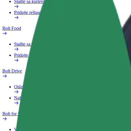
Staňte sa kuriérom
Pridajte reštauráciu
Bolt Food
Staňte sa kuriérom
Pridajte reštauráciu
Bolt Drive
Otázky
Nahlásiť vozidlo
Bolt for Business
Výhody