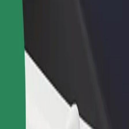
dajte reštauráciu
Zaregistrujte sa ako flotilový partner
Bo
ovte viac zákazníkov a zvýšte
Pridajte svoju flotilu k Boltu a zvýšte
Pr
je zisky
svoje tržby
po
ecięcy? Prezri si naše služby a nájdi si tú ideálnu pre svoju jazdu.
Prevziať aplikáciu