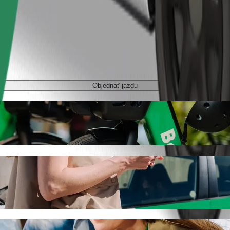
Objednať jazdu
ecięcy s odvozom autom Bolt
vybrať si odvoz autom Bolt. Pri jazde s Boltom bude táto cesta trvať 
łówny do Szpital Dziecięcy