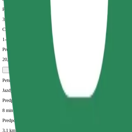
Predpokladaná vzdialenosť
3,1 km
Cestujúci
1-4
Predpokladaná cena
20,50 PLN
Pets
Jazdy pre teba a tvoje domáce zviera. Psy musia mať náhubok, malé 
Predpokladaný čas jazdy
8 min
Predpokladaná vzdialenosť
3,1 km