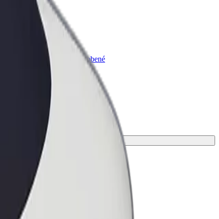
lt for Business
odukty a služby Bolt prispôsobené
trebám vašej firmy