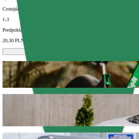
Cestujúci
1-3
Predpokladaná cena
20,30 PLN
Kolobežky alebo e-bicykle
Pohybuj sa po meste Olsztyn na kolobežkách alebo e-bicykloch
Stiahni si Bolt appku
Odveź sa z Olsztyn Główny do Szpital Dzi
Ak hľadáš najlepšiu cenu na cestu do Szpital Dziecięcy, odporúčame 
ideálne vozidlo na každú príležitosť.
Stiahni si Bolt appku
Služby Bolt, ktoré ťa odvezmú z Olsztyn G