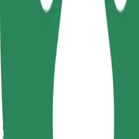
Spoľahlivé jazdy v bežných stredne veľkých vozidlách.
Predpokladaný čas jazdy
8 min
Predpokladaná vzdialenosť
3,1 km
Cestujúci
1-4
Predpokladaná cena
14,30 PLN
Comfort
Väčšie vozidlá s väčším priestorom na nohy a úložným priestorom
Predpokladaný čas jazdy
8 min