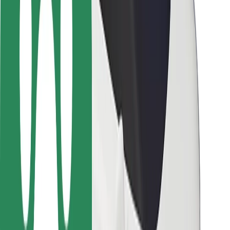
Bezpečnosť vodičov
Bezpečnosť na kolobežkách
Bezpečnostný lab
Mestá
Lokality
Riešenia pre mestá
Letiská
Nabíjacie stanice Bolt
Podpora
Pre cestujúcich
Pre vodičov
Pre kuriérov