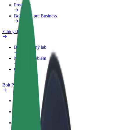
Produkty
Bolt Food pre Business
E-bicykle
Bezpečnostný lab
Nahlásiť problém
Otázky
Bolt Plus
Výhody
Ako sa pridať
Otázky