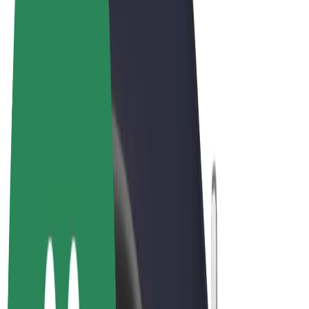
Podmienky používania
Súkromie
Cookies
© 2026 Bolt Technology OÜ
Produkty
Jazdy
Kolobežky
Bolt Market
Bolt Food
Bolt Drive
Bolt for Business
E-bicykle