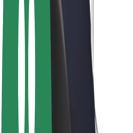
Bolt Plus
Zarábajte s Boltom
Vodiči
Zárobky partnerských vodičov
Kuriéri
Zárobky partnerských kuriérov
Partneri Bolt Food
Flotily
Franšíza
Spoločnosť
Kariéra
O spoločnosti Bolt