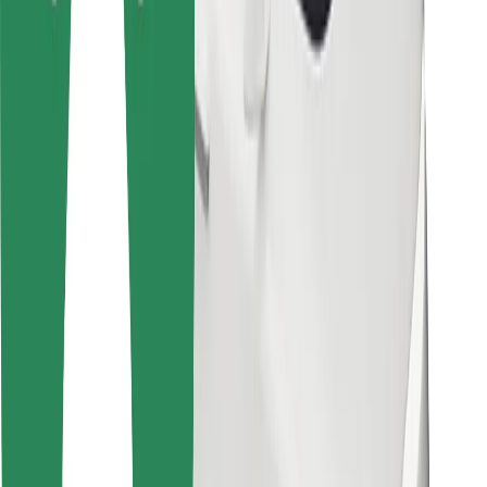
Bolt Food
Pre flotilových partnerov
Pre reštaurácie
Bolt for Business
Iné
Partneri
Podmienky používania
Cookies
Bezpečnosť
Získajte odvoz do pár minút!
Stiahnuť aplikáciu Bolt
Objavte svoje obľúbené jedlo!