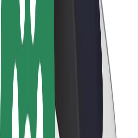
Udržateľnosť v spoločnosti Bolt
Projekt Zero
Blog
Novinky
Smernice pre značku
Naša vízia
Vzťahy s investormi
Vedenie spoločnosti
Značka
Médiá
Mestský fond
Bezpečnosť
Bezpečnosť cestujúcich