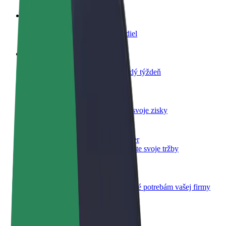
Staňte sa vodičom
Zarábajte podľa vlastných pravidiel
Staňte sa kuriérom
Doručujte jedlo a zarábajte si každý týždeň
Pridajte reštauráciu
Oslovte viac zákazníkov a zvýšte svoje zisky
Zaregistrujte sa ako flotilový partner
Pridajte svoju flotilu k Boltu a zvýšte svoje tržby
Bolt for Business
Produkty a služby Bolt prispôsobené potrebám vašej firmy